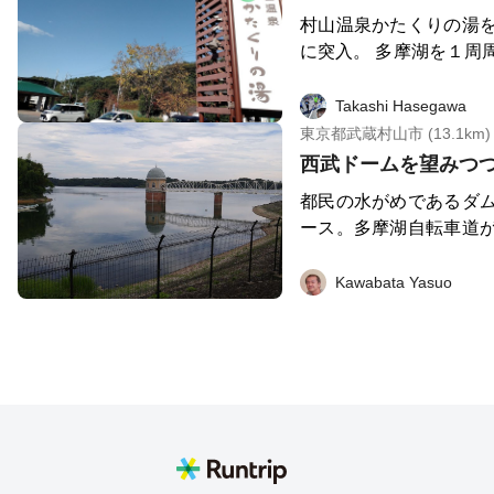
村山温泉かたくりの湯
に突入。 多摩湖を１周
ムを間近に見られます。
Takashi Hasegawa
東京都武蔵村山市 (13.1km)
西武ドームを望みつ
都民の水がめであるダ
ース。多摩湖自転車道
れているので、基本的
ダムの堤防からは西武
Kawabata Yasuo
セントを添えています。 スタート／ゴールのご
短い区間は、なかなか
ったので、そこを通っ
のびる階段を駆け上が
ます。 周回コースは舗装され、距離表示などもあ
ってよく整備された道
かなり道が細く、当然
ので、譲り合って通行