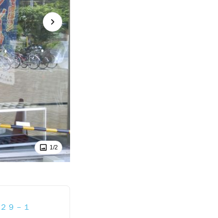
1/2
２９－１