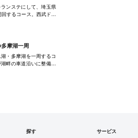
をランステにして、埼玉県
周回するコース。西武ドー
つ多摩湖一周
ム湖・多摩湖を一周するコ
が湖畔の車道沿いに整備さ
には自転車道を走ります。
球場のドームが風景にアク
く
雰囲気のよいトレイルがあ
てみました。車道から上に
ってから周回コースに入り
ですが、ところによっては
ながら自転車の通行も多い
探す
サービス
してください。2人以上で