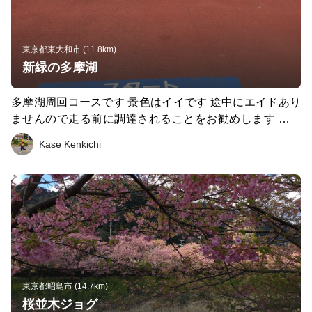
東京都東大和市 (11.8km)
新緑の多摩湖
多摩湖周回コースです 景色はイイです 途中にエイドあり
ませんので走る前に調達されることをお勧めします 自転
車も走っていますので道幅いっぱいに広がったりしないよ
Kase Kenkichi
うにしましょう
東京都昭島市 (14.7km)
桜並木ジョグ