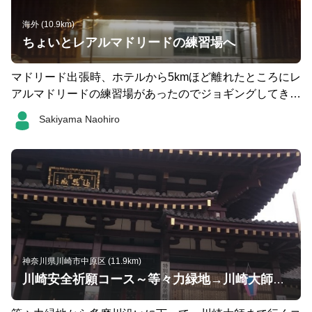
海外 (10.9km)
ちょいとレアルマドリードの練習場へ
マドリード出張時、ホテルから5kmほど離れたところにレ
アルマドリードの練習場があったのでジョギングしてきま
した。 ほどよい高低で気持ちのいい朝を迎えられまし
Sakiyama Naohiro
た。
神奈川県川崎市中原区 (11.9km)
川崎安全祈願コース～等々力緑地→川崎大師：11km～