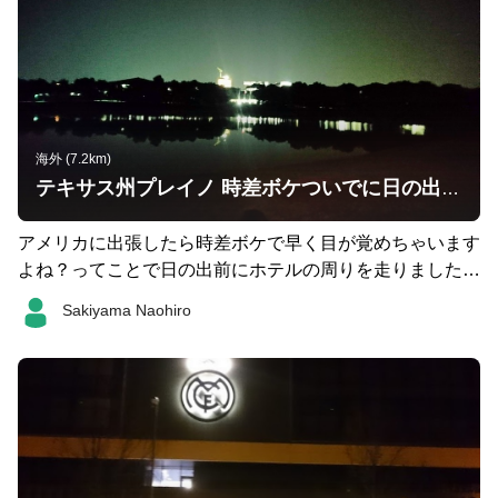
海外 (7.2km)
テキサス州プレイノ 時差ボケついでに日の出ラン
アメリカに出張したら時差ボケで早く目が覚めちゃいます
よね？ってことで日の出前にホテルの周りを走りました。
Ｔ自動車の北米本社の周りや小さな池がある公園をグルリ
Sakiyama Naohiro
と回って7.2km。 暗いので、くれぐれも車にご注意くださ
い。