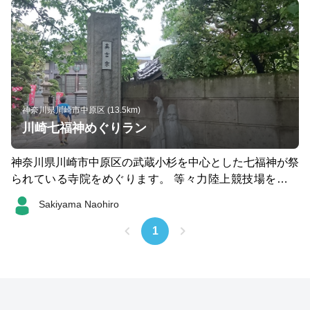
神奈川県川崎市中原区 (13.5km)
川崎七福神めぐりラン
神奈川県川崎市中原区の武蔵小杉を中心とした七福神が祭
られている寺院をめぐります。 等々力陸上競技場をスタ
ートし、13Kmくらい七福神をめぐり、武蔵小杉駅から徒
Sakiyama Naohiro
歩5分くらいにある銭湯、今井湯がゴールです。 朝からジ
ョギングして、ひとっ風呂浴びてビールを呑む休日にぴっ
1
たりです。