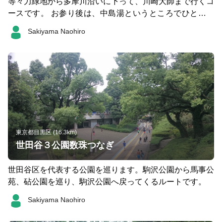
等々力緑地から多摩川沿いに下って、川崎大師まで行くコ
ースです。 お参り後は、中島湯というところでひとっ風
呂＆ビールがおすすめ★
Sakiyama Naohiro
東京都目黒区 (16.3km)
世田谷３公園数珠つなぎ
世田谷区を代表する公園を巡ります。駒沢公園から馬事公
苑、砧公園を巡り、駒沢公園へ戻ってくるルートです。
Sakiyama Naohiro