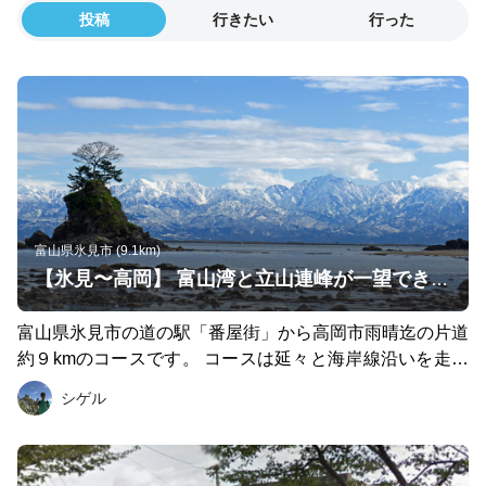
投稿
行きたい
行った
富山県氷見市 (9.1km)
【氷見〜高岡】 富山湾と立山連峰が一望できる絶景コース
富山県氷見市の道の駅「番屋街」から高岡市雨晴迄の片道
約９kmのコースです。 コースは延々と海岸線沿いを走る
ため、富山湾と立山連峰の絶景を眺めながらのんびり走れ
シゲル
ます♪ 運が良ければJR氷見線のディーゼル車と並走できる
コトも（笑） コース途中にはトイレや自販機が沢山ある
のでLSDに◎ ※射水市の海王丸パークまで足を延ばすと