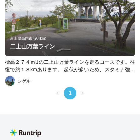
片道約２０kmあります。
富山県高岡市 (9.4km)
二上山万葉ライン
標高２７４ｍの二上山万葉ラインを走るコースです。往
復で約１８kmあります。 起伏が多いため、スタミナ強化
に◎ コース途中にはトイレや自販機もあるので休憩もで
シゲル
きます。 二上山の山頂からの景色がサイコーです♪
1