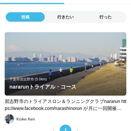
投稿
行きたい
行った
千葉県習志野市 (5.0km)
nararunトライアル・コース
習志野市のトライアスロン＆ランニングクラブnararun htt
ps://www.facebook.com/narashinorun が月に一回開催して
いるタイムトライアルのコースです。 一周２．５キロ 東
Koike Ken
京湾に面したシーサイドコースです。
1