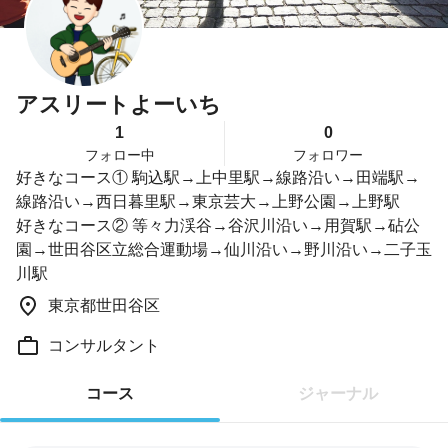
アスリートよーいち
1
0
フォロー中
フォロワー
好きなコース① 駒込駅→上中里駅→線路沿い→田端駅→
線路沿い→西日暮里駅→東京芸大→上野公園→上野駅
好きなコース② 等々力渓谷→谷沢川沿い→用賀駅→砧公
園→世田谷区立総合運動場→仙川沿い→野川沿い→二子玉
川駅
東京都世田谷区
コンサルタント
コース
ジャーナル