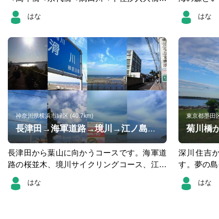
北千住駅 隅田川右岸の迂回①永代橋から清洲
は遠回りし
はな
はな
橋まで工事のため②両国橋から両国の鉄道橋
の新木場駅
まで。 両国橋手前と白鬚橋手前は工事おわっ
た。
て開通しています。
神奈川県横浜市緑区 (40.7km)
東京都墨田区 (
菊川橋
長津田→海軍道路→境川→江ノ島鎌倉逗子葉山40キロ
長津田から葉山に向かうコースです。海軍道
深川住吉
路の桜並木、境川サイクリングコース、江ノ
す。夢の島
島スチールハーバー鎌倉逗子、葉山の森戸神
道公園、若
はな
はな
社まで海の光と風を全身で浴びます。 早朝が
リッジまで
おすすめです。
が反対側に
富士山も望