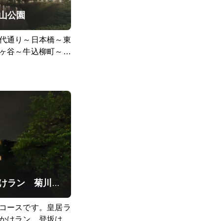
山公園
代通り～日本橋～東
ヶ谷～牛込柳町～早
あり
ばんきついです。 新
谷の左内坂 牛込柳町
キャンから女子部まで
下町から山手おでかけラン 菊川橋→皇居→目白
コースです。皇居ラ
かけラン、登坂は市