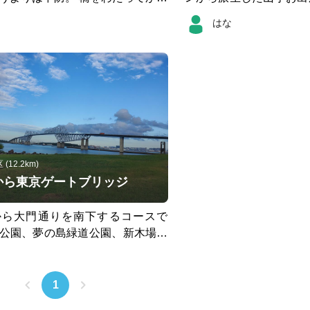
てなんとか公園まで。 帰りは公園
ヶ谷くらいです。帰りは
はな
までのシャトルバスを利用しまし
12.2km)
から東京ゲートブリッジ
から大門通りを南下するコースで
公園、夢の島緑道公園、新木場緑
洲公園を通って南端東京ゲートブ
。東京ゲートブリッジは通れます
渡ることはできません。早朝には
1
めます。帰りはシェアサイクルの