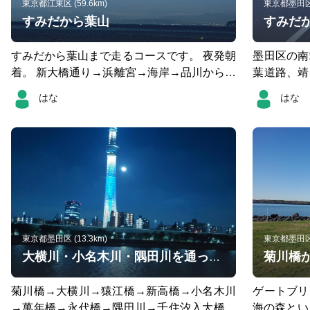
東京都江東区 (59.6km)
東京都墨田区 (
すみだから葉山
すみだ
すみだから葉山まで走るコースです。 夜発朝
墨田区の南
着。 新大橋通り→浜離宮→海岸→品川からは
葉道路、靖
旧東海道→京急線沿い国道15号→みなとみら
たまらん坂
はな
はな
い→野毛黄金町大岡川→国道16号(暗い道を
とも多いで
避けるため)→金沢八景六浦→逗子新宿逗子海
を抜けたり
岸→森戸神社まで 日の出後のトンネル火葬場
ら進むお散
前だったので気分的に正解でした。富士山も
大きく見えました。
東京都墨田区 (13.3km)
東京都墨田区 (
大横川・小名木川・隅田川を通って北千住まで
菊川橋→大横川→猿江橋→新高橋→小名木川
ゲートブリ
→萬年橋→永代橋→隅田川→千住汐入大橋→
海の森とい