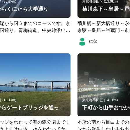
35.8km)
東京都墨田区 (13.0km)
からくにたち大学通り
菊川森下～皇居～戸
端から国立までのコースです。京
菊川橋～新大橋通り～永
国通り、青梅街道、中央線沿い、
京駅～皇居～半蔵門～市
を通って大学通りまで。 信号もひ
稲田～戸山公園大久保地区 坂が何ヵ所か
はな
すけど、中央線の高架下の駐車場
ます。市ヶ谷の坂がいち
、高架下の小さなお店を眺めなが
大橋の坂 皇居の坂 市ヶ
歩ジョギングでした。
から夏目坂までの坂 文
の坂
18.1km)
東京都墨田区 (14.1km)
菊川橋からゲートブリッジを通って海の森公園
ッジをわたって海の森公園まで！
本所の南から目白までの
うよりは中防。 橋をわたってから
ンから派生した山手お出