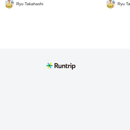
ロードを上がります。その後は全てトレイ
（毎ピーク
Ryu Takahashi
Ryu T
ル！ 待ち受けるは、いきなりの急登！ここが
ーションデ
最大の山場です。一気に1000+上がります！
多くあり且
その後はほぼ平坦か、ゆるい登りです。各ピ
ツイです笑（
ーク手前は登りますがとても短め。 （全行程
の走力レベ
に言えることは、山道は狭めです。お気をつ
ニックが必
け下さい。） なお、週末はハイカーが多くお
石が良く滑りました
ススメ出来ないかと思いますが、登りを基調
が、ダウン
としたトレーニングには持ってこいだと感じ
りの滝つぼ
ました。 そしてそして、お待たせしました！
して、ゴー
登頂後のダウントレイルはとても走り易く、
の移動後は
飛ばしたい方にもオススメです！ 最後は鴨沢
ることも可能です^_
バス停でゴール！バス停には人馴れしたかわ
（滝壺場所
いい猫ちゃんがお待ちしてますよ^_^ 30-40
https://www
分ほどバスに乗ると奥多摩駅に戻れます。近
くのもえぎの湯か河辺駅の梅の湯でさっぱり
して帰ることにも出来ます^_^ ※本数は多く
ありませんので、バスの時刻表は予めご確認
ください。