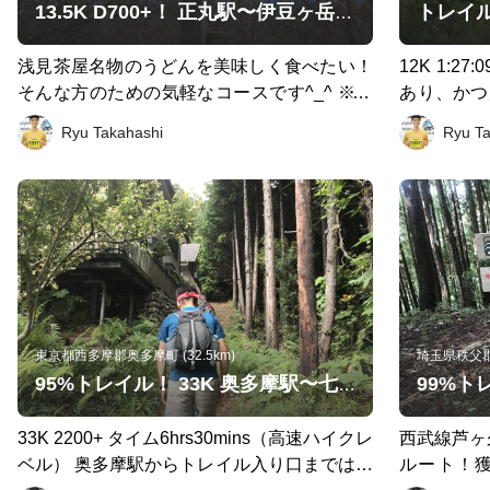
水を持って
13.5K D700+！ 正丸駅〜伊豆ヶ岳〜天目指峠〜子の権現〜吾野駅
り着けば、
に入り、身
浅見茶屋名物のうどんを美味しく食べたい！
12K 1:27:09 D700
と体調を考
そんな方のための気軽なコースです^_^ ※登
あり、かつ
スもGood
りのキツイところもありますが、どのくらい
でを繋ぐワ
Ryu Takahashi
Ryu T
mとなりま
攻めるかで負荷が変わりますのでご安心くだ
負う必要あ
ではひたす
さい✨ なお、標高マップは添付にてご確認く
方が安心か
屋のおじさ
ださい⛰
をオススメ
標高マップ
けます⛰
東京都西多摩郡奥多摩町 (32.5km)
埼玉県秩父郡横
95%トレイル！ 33K 奥多摩駅〜七ツ石山〜雲取山〜鴨沢バス停
33K 2200+ タイム6hrs30mins（高速ハイクレ
西武線芦ヶ久
ベル） 奥多摩駅からトレイル入り口までは、
ルート！獲