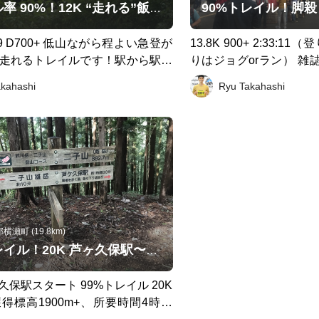
おくと安心。 和田峠小屋まで辿
トレイル率 90%！12K “走れる”飯能トレイル 東吾野駅〜橋本山〜鎌北湖〜物見山〜高麗駅
カップラーメンやコーラなどが手
体も復活するでしょう！！ （時間
+ 低山ながら程よい急登が
13.8K 900+ 2:33:
え、そこから陣馬山〜高尾山コー
走れるトレイルです！駅から駅ま
りはジョグorラン） 雑誌
。その場合は、総距離40K D+3000
ンウェイルートのため、荷物は背
けたコースを走りました
akahashi
Ryu Takahashi
す。） 和田峠小屋から、バス停ま
りますが、行動食くらいはあった
でエスケープ。（本当は
ら下りのロードでFINISH！！（小
と思います。
んをいただか予定でした
んにバスの時間を聞いておくこと
いコースでした。 序盤
します。１時間に一本です。） ※
拍が慣れるまで、酷く疲
は、最後の写真にてご確認いただ
も下りは長く走れず、登
ニングにはもってこいで
と折れます笑 （途中エ
上登りました。） なお、吾野駅から1.5K西に
向かうと休暇村 奥武蔵
瀬町 (19.8km)
泉で疲れを癒すことも可能
99%トレイル！20K 芦ヶ久保駅〜二子山〜焼山〜武川岳〜妻坂峠〜大持山〜武甲山〜浦山口駅
保駅スタート 99%トレイル 20K
得標高1900m+、所要時間4時間