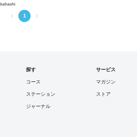
で5mins休憩込み）です。エレベ
akahashi
ータ写真の通り、アップダウンは
つ武甲山までは基本登りです。キ
1
10Kロードランニング 4’50”/km
ル）一方、ダウントレイルはテク
要で、雨天翌日に走りましたが、
笑 キツめのコースです
トレイルから沢にぶつかったあた
はこれ以上ないご褒美ですよ！ そ
ルの浦山口駅から西武秩父駅まで
探す
サービス
、温泉で疲れた身体を癒してあげ
^ ▼下記URLで全工程
コース
マガジン
も）が3Dでご確認いただけます。
ステーション
ストア
.relive.cc/view/1795294598
ジャーナル