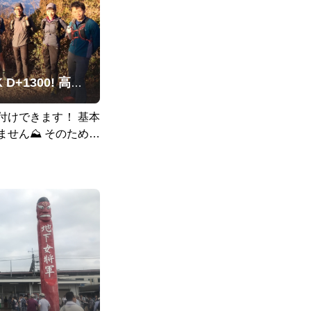
100%トレイル！16K D+1300! 高尾天狗ループ
けできます！ 基本
ません⛰ そのためト
いだと思います^_^