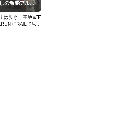
90%トレイル！脚殺しの飯能アルプス（高麗駅〜天覚山〜大高山〜吾野駅）
11（登りは歩き、平地&下
RUN+TRAILで見か
が、あと5Kのところ
浅見茶屋で肉汁うど
。）そのくらいキツ
からアップダウンで心
れました苦笑 その後
りは急勾配。トレー
すが、心構えがない
スケープでも25回以
があるので、最後は温
です^_^