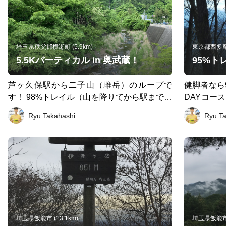
埼玉県秩父郡横瀬町 (5.9km)
東京都西多摩郡
5.5Kバーティカル in 奥武蔵！
芦ヶ久保駅から二子山（雌岳）のループで
健脚者なら9時
す！ 98%トレイル（山を降りてから駅までの
DAYコー
短い距離のみ）という脚に厳しくも優しいコ
行く場合は、
Ryu Takahashi
Ryu T
ース。 下りはスカイランニング系の（急峻
駅よりバス
な）コースとなります⛰✨ 登りもリズム良く
三頭山の登
走れれば、さくっと1時間以内で終わります
コース最大
のでオススメです👍
ます。 そ
は、ダウン
り返され、
としては、
負っていか
ため、夏場
埼玉県飯能市 (13.1km)
埼玉県飯能市 (