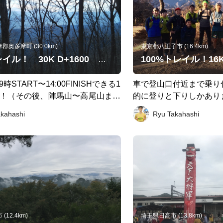
奥多摩町 (30.0km)
東京都八王子市 (16.4km)
95%トレイル！ 30K D+1600 三頭山〜西原峠〜醍醐山〜和田峠（バス停）
START〜14:00FINISHできる1
車で登山口付近まで乗り付
ス！（その後、陣馬山〜高尾山まで
的に登りと下りしかあり
16:00FINISHくらい？） 奥多摩
レーニングにはもってこ
akahashi
Ryu Takahashi
で「深山橋」下車し、橋を渡ると
一回が16Kのループ
山道入り口です。 この上りが、当
の山場。約1,000mを一気に上がり
の後、（西峰）三頭山山頂に到着後
トレイル基調のアップダウンが繰
いい感じに鍛えられます。 注意
水場が和田峠までないため全て背
なければならないところ？？その
は昼ごはん、軽食、そして2Lほど
12.4km)
埼玉県日高市 (13.8km)