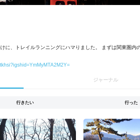
とをきっかけに、トレイルランニングにハマりました。 まずは関東圏
ryutkhsi?igshid=YmMyMTA2M2Y=
ジャーナル
行きたい
行った