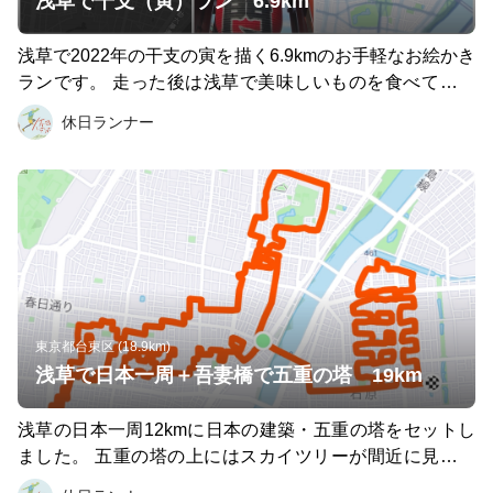
浅草で干支（寅）ラン 6.9km
浅草で2022年の干支の寅を描く6.9kmのお手軽なお絵かき
ランです。 走った後は浅草で美味しいものを食べてリフ
レッシュ！
休日ランナー
東京都台東区 (18.9km)
浅草で日本一周＋吾妻橋で五重の塔 19km
浅草の日本一周12kmに日本の建築・五重の塔をセットし
ました。 五重の塔の上にはスカイツリーが間近に見える
浅草とスカイツリーをセットで楽しめる日本を感じるコー