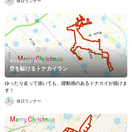
休日ランナー
スです。 コースの紹介しているブログも訪問下さいね。
https://note.com/holiday_runner/n/nfa711728f6b3
埼玉県蕨市 (15.0km)
空を駆けるトナカイラン
ゆったり走って描いても、躍動感のあるトナカイが描けま
す！
休日ランナー