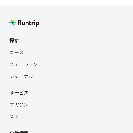
ート／赤レンガ倉庫エリア 最後のハート／みなとみらい
エリア 本当に見どころ沢山のお勧めの15kmです。
探す
コース
ステーション
ジャーナル
サービス
マガジン
ストア