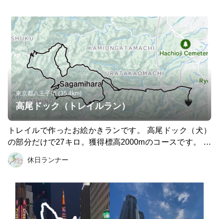
東京都八王子市 (35.4km)
高尾ドック（トレイルラン）
トレイルで作ったお絵かきランです。 高尾ドック（犬）
の部分だけで27キロ。獲得標高2000mのコースです。 な
お、高尾山口から尻尾の先のスタート地点まで（景信山登
休日ランナー
山口）往復でプラス12キロなので駅往復を入れると合計
約40キロのコースになります。 バス利用の場合は、JR高
尾駅から小仏バス停行きを利用するのがいいと思います。
詳細はヤマレコも一緒に見た方が安全です。 https://www.
yamareco.com/modules/yamareco/detail-8205287.html お