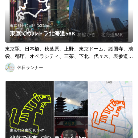
絵かきランの作品集はこちらから https://note.com/holiday
_runner/n/ndf1c6d5fa01f #高尾ドック #トレラン
東京都千代田区 (53.5km)
東京でウルトラ北海道56K
東京駅、日本橋、秋葉原、上野、東京ドーム、護国寺、池
袋、都庁、オペラシティ、三茶、下北、代々木、表参道、
六本木、国会議事堂、皇居をめぐる56kmは見どころてん
休日ランナー
こ盛りのお勧めコースです。 オレンジのコースが「ウル
トラ北海道56K」、黒いコースが「皇居の北海道17K」で
す。比べてみるとウルトラ北海道の大きさがよくわかりま
すね！！ コース詳細はこちらで説明してますよ！ https://n
ote.com/holiday_runner/n/n09bcaa570447 定番、北海道一
周17kmのコースはこちら 東京で北海道一周お絵かきラ
ン https://runtrip.jp/course/detail?coid=9768
東京都台東区 (6.9km)