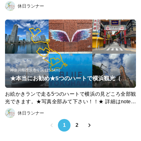
休日ランナー
神奈川県横浜市中区 (15.5km)
★本当にお勧め★5つのハートで横浜観光（完全版）
お絵かきランで走る5つのハートで横浜の見どころ全部観
光できます。★写真全部みて下さい！！★ 詳細はnoteで
確認下さい。文章と写真を一緒にみて下さい！ ↓↓↓↓↓↓↓↓↓
休日ランナー
↓↓↓↓↓↓↓↓↓↓↓↓ https://note.com/holiday_runner/n/nddaa35d
cedb5 一つ目のハート／関内日本大通りエリア 2つ目のハ
1
2
ート／元町・中華街エリア 3つ目のハート／横濱山手エリ
ア 4つ目のハートに向かう道／山下公園エリア 4つ目のハ