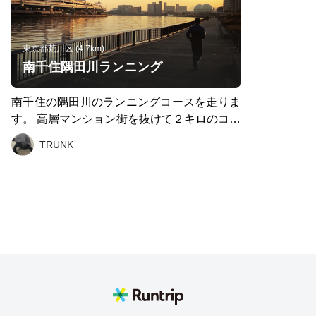
東京都荒川区 (4.7km)
南千住隅田川ランニング
南千住の隅田川のランニングコースを走りま
す。 高層マンション街を抜けて２キロのコー
スを走った後、明治通りでクールダウン。 ス
TRUNK
カイツリーや汐留公園の景色が楽しめます。
季節を問わず走れますが、日当たりが良いの
で夏は夜間もおすすめ。川沿いも土手の上は
街灯もあり、ランナーも多いので安心です。
銭湯は遠いですが、駅がきれいなのでコイン
ロッカーを使う手もあり。