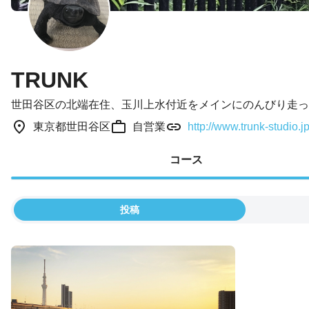
TRUNK
世田谷区の北端在住、玉川上水付近をメインにのんびり走っ
東京都世田谷区
自営業
http://www.trunk-studio.j
コース
投稿