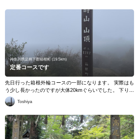
神奈川県足柄下郡箱根町 (19.5km)
定番コースです
先日行った箱根外輪コースの一部になります。 実際はも
う少し長かったのですが大体20kmぐらいでした。 下り基
調とのことで箱根湯本駅からよりは確かに気持ち楽な感じ
Toshiya
でしたがトレッキングポールが無かったら私は完走できな
かったかもしれません、、 実力不足を痛感したコースで
す。。