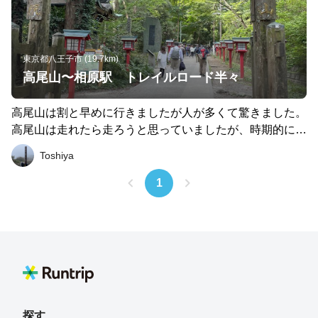
東京都八王子市 (19.7km)
高尾山〜相原駅 トレイルロード半々
高尾山は割と早めに行きましたが人が多くて驚きました。
高尾山は走れたら走ろうと思っていましたが、時期的にト
レランはダメと看板に記載されていたのと6号路はそもそ
Toshiya
も人が多いので大人しく景色を楽しみながらまったりと登
りました。 それでも走ってくる人はいましたし、無言で
1
無理やり後ろから追い越してくる怖い人はいましたが、、
その後は城山湖の方まで行こうと思っていましたが途中で
道を間真逆に進んでしまいロードに切り替えて相原駅まで
行きました。 起伏もそこそこになかなか楽しい１日でし
た
探す