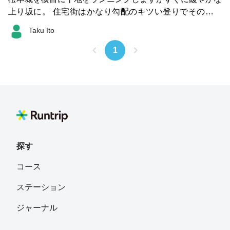
上り坂に。 住宅街はかなり勾配のキツい登りでそのまま
アルプス公園まで。 帰りはひたすら下るルートになりま
Taku Ito
す。 松本市内は都心の熱気は無く早朝は快適です。 (201
8/7/24)
1
探す
コース
ステーション
ジャーナル