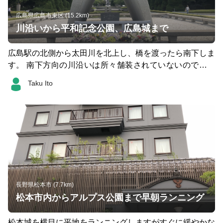
広島県広島市東区 (15.2km)
川沿いから平和記念公園、広島城まで
広島駅の北側から太田川を北上し、橋を渡ったら南下しま
す。 南下方向の川沿いは所々舗装されていないので注意
が必要です。その分信号が無いのでノンストップで走れま
Taku Ito
す。 平和大通りに出ると木陰があるのでペース回復。 広
島城までは公園の中を走ります。
長野県松本市 (7.7km)
松本市内からアルプス公園まで早朝ランニング
松本城を横目に平地をランニングしますがすぐに緩やかな