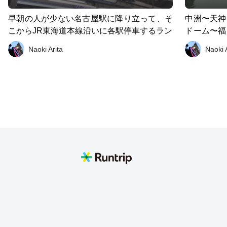
早朝の人が少ない名古屋駅に降り立って、そ
中洲〜天神
こからJR東海道本線沿いに各駅停車するラン
ドーム〜福
後には聖地
Naoki Arita
Naoki 
うプチ観光