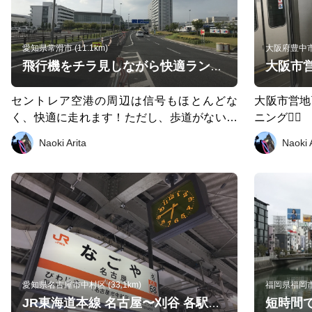
愛知県常滑市 (11.1km)
大阪府豊中市 (
大阪市
飛行機をチラ見しながら快適ランニング🏃‍♂️
セントレア空港の周辺は信号もほとんどな
大阪市営地
く、快適に走れます！ただし、歩道がないと
ニング🏃‍♂️
ころもあったりするので、車には注意が必要
Naoki Arita
Naoki 
です。 走り終わったら空港内の銭湯で綺麗さ
っぱりできます！
愛知県名古屋市中村区 (33.1km)
福岡県福岡市博
JR東海道本線 名古屋〜刈谷 各駅停車 by running