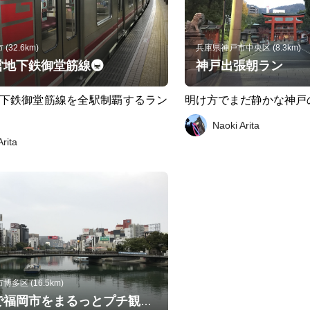
32.6km)
兵庫県神戸市中央区 (8.3km)
営地下鉄御堂筋線🚇
神戸出張朝ラン
下鉄御堂筋線を全駅制覇するラン
明け方でまだ静かな神戸
Naoki Arita
Arita
多区 (16.5km)
短時間で福岡市をまるっとプチ観光気分！