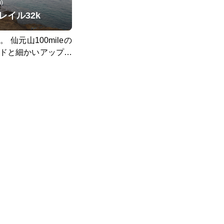
)
イル32k
仙元山100mileの
ードと細かいアップダ
x。 UTMFの練習に