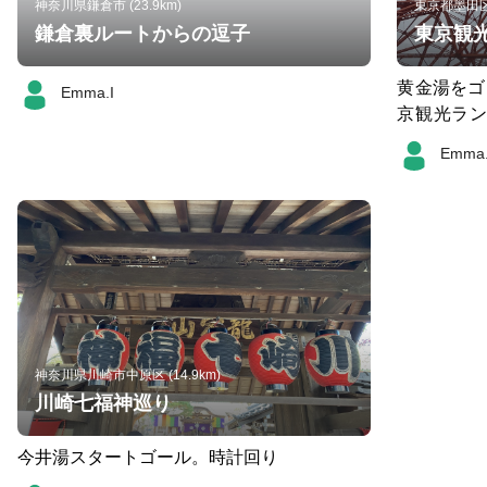
神奈川県鎌倉市 (23.9km)
東京都墨田区 (
鎌倉裏ルートからの逗子
東京観光
黄金湯をゴ
Emma.I
京観光ラン
皇居、国会
Emma.
ブリッジ、豊洲
た後は黄金
神奈川県川崎市中原区 (14.9km)
川崎七福神巡り
今井湯スタートゴール。時計回り