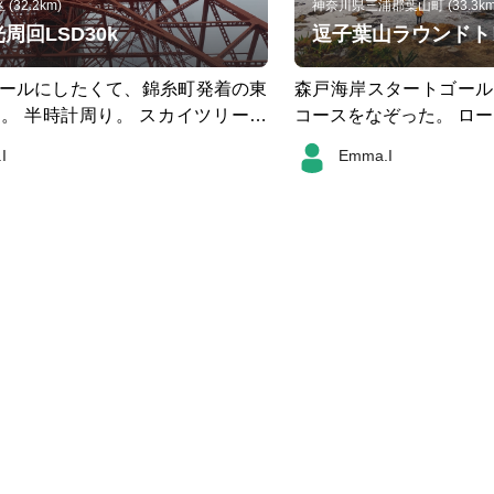
32.2km)
神奈川県三浦郡葉山町 (33.3km
周回LSD30k
逗子葉山ラウンドトレ
ールにしたくて、錦糸町発着の東
森戸海岸スタートゴール。 
。 半時計周り。 スカイツリー、
コースをなぞった。 ロ
議事堂、東京タワー、レインボー
ウンが続くトレイルのmi
I
Emma.I
市場、木場公園。 走り終わっ
も良さそう。
湯で汗を流してクラフトビール。