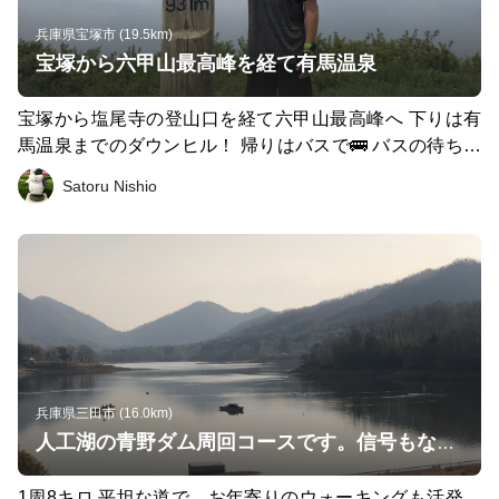
兵庫県宝塚市 (19.5km)
宝塚から六甲山最高峰を経て有馬温泉
宝塚から塩尾寺の登山口を経て六甲山最高峰へ 下りは有
馬温泉までのダウンヒル！ 帰りはバスで🚌 バスの待ち時
間に金の湯、銀の湯でリフレッシュ😊これからの季節に
Satoru Nishio
いかがですか。 宝塚からは上りが続きますので、体力に
自信がある人向き、逆に六甲山から宝塚に降りる場合は女
性同士でも結構降りてきています。
兵庫県三田市 (16.0km)
人工湖の青野ダム周回コースです。信号もなくマイペースで走れます(^^)
1周8キロ 平坦な道で、お年寄りのウォーキングも活発。