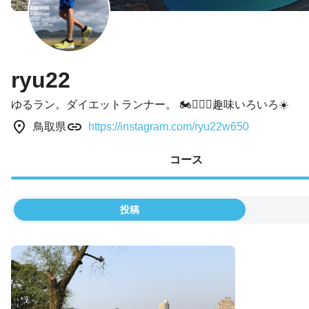
ryu22
ゆるラン。ダイエットランナー。 🏍🏄‍♂️🎸趣味いろいろ☀️
鳥取県
https://instagram.com/ryu22w650
コース
投稿