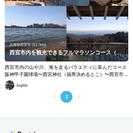
塚駅までロードで走る19㎞のコース。 トレラン初心者に
もおススメの岩登りあり、見晴らしあり、気持ちいいトレ
イルあり、廃線跡の冒険気分ありのコースです。良ければ
どうぞ！
兵庫県西宮市 (43.7km)
西宮市内を観光できるフルマラソンコース（トレラン有）
西宮市内の山や川、海を走るバラエティに富んだコース
阪神甲子園球場〜西宮神社（福男決めるとこ）〜西宮市役
所〜西宮ガーデンズ〜武庫川堤防（ランナー多いです）〜
kajitte
関西学院大学〜甲山森林公園展望台〜甲山（標高３０９
m）〜神呪寺展望台（日の出オススメ）〜神呪寺〜北山貯
1
水池〜鷲林寺〜観音山（標高５２６m日の出オススメ）〜
ゴロゴロ岳（標高５６５m）〜ハルヒ坂（アニメ巡礼）〜
夙川（桜の季節サイコー）〜西宮回生病院（火垂るの墓出
てきますね）〜御前浜（日の入りオススメ）〜西宮砲台
跡〜西宮浜〜新西宮ヨットハーバー〜甲子園浜〜今津灯台