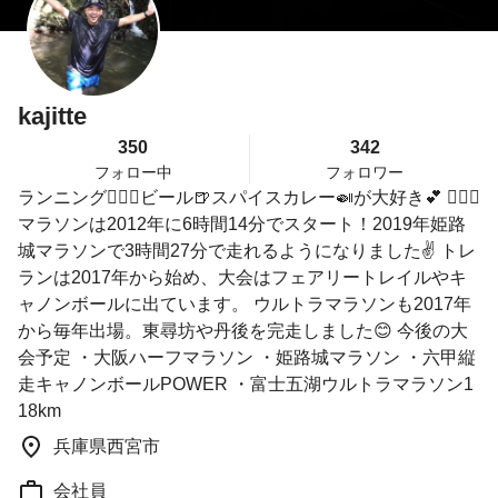
kajitte
350
342
フォロー中
フォロワー
ランニング🏃🏻‍♂️ビール🍺スパイスカレー🍛が大好き💕 🏃🏻‍♂️
マラソンは2012年に6時間14分でスタート！2019年姫路
城マラソンで3時間27分で走れるようになりました✌️ トレ
ランは2017年から始め、大会はフェアリートレイルやキ
ャノンボールに出ています。 ウルトラマラソンも2017年
から毎年出場。東尋坊や丹後を完走しました😊 今後の大
会予定 ・大阪ハーフマラソン ・姫路城マラソン ・六甲縦
走キャノンボールPOWER ・富士五湖ウルトラマラソン1
18km
兵庫県西宮市
会社員