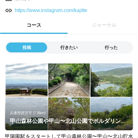
https://www.instagram.com/kajitte
コース
ジャーナル
投稿
行きたい
行った
兵庫県西宮市 (7.8km)
甲山森林公園や甲山〜北山公園でボルダリング発祥の地を巡るプチトレラン
甲陽園駅をスタートして甲山森林公園〜甲山〜北山貯水