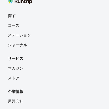
（現役では日本最古の灯台）〜ららぽーと甲子園、キッザ
ニア甲子園〜武庫川
探す
コース
ステーション
ジャーナル
サービス
マガジン
ストア
企業情報
運営会社