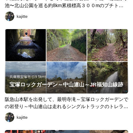
池〜北山公園を巡る約8km累積標高３００mのプチトレラ
ンコースです。ここはトレランシューズ持ってなくても大
kajitte
丈夫なくらいの初心者コースなので山が初めての人にもオ
ススメです。 甲山森林公園にある展望台からは、近くは
阪神競馬場や大阪平野も一望でき天気が良ければ、あべの
ハルカスなども見えます。 甲山森林公園からは甲山へ。
標高３０９mありますが、公園からは残り１５０mなので
疲れる間も無く山頂です。残念ながら山頂からの見晴らし
はありませんが、ここからゴールまではぼぼ下り😊 甲山
から北山貯水池を通って北山公園へ入ります。北山公園は
日本のボルダリング発祥の地であり、大小様々な岩が多数
兵庫県宝塚市 (19.5km)
あります。その岩の間を縫うように木々に囲まれたなだら
宝塚ロックガーデン～中山連山～JR福知山線跡
かななトレイルが続くので初心者でも気持ち良く走ること
ができるでしょう。 スタート駅を夙川駅にして夙川沿い
阪急山本駅を出発して、最明寺滝～宝塚ロックガーデンで
に甲陽園駅に行くもよし。甲山森林公園も北山公園もいろ
の岩登り～中山連山は走れるシングルトラックのトレラン
んなコースを楽しめるのでアレンジし放題。ぜひお気軽に
コースです。 山から降りたら、武庫川沿いに残っているJ
kajitte
行ってみて下さい👍
R福知山線跡を枕木に気を付けながら走ります。トンネル
は照明が一切ありませんのでライトが必要です。そして宝