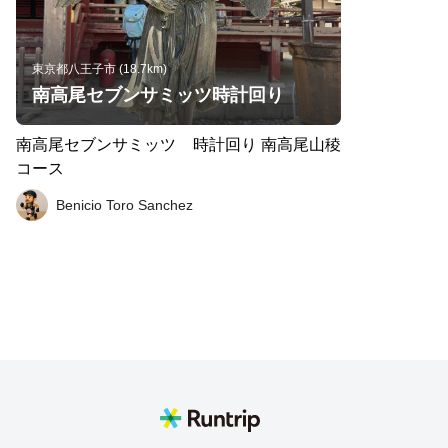
東京都八王子市 (18.7km)
南高尾セブンサミッツ時計回り
南高尾セブンサミッツ 時計回り 南高尾山稜
コース
Benicio Toro Sanchez