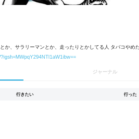
とか、サラリーマンとか、走ったりとかしてる人 タバコやめ
ecard/?igsh=MWpqY294NTl1aW1ibw==
ジャーナル
行きたい
行った