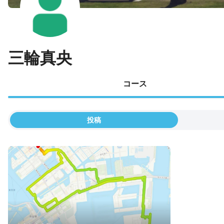
三輪真央
コース
投稿