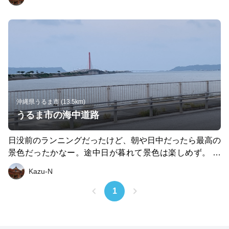
沖縄県うるま市 (13.5km)
うるま市の海中道路
日没前のランニングだったけど、朝や日中だったら最高の
景色だったかなー。途中日が暮れて景色は楽しめず。 す
ごく走りやすいコースです。
Kazu-N
1