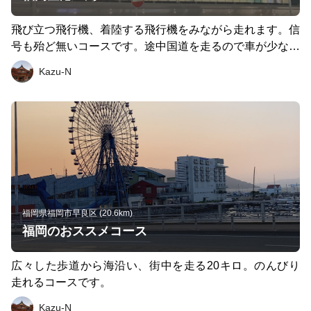
飛び立つ飛行機、着陸する飛行機をみながら走れます。信
号も殆ど無いコースです。途中国道を走るので車が少なく
なる夜の時間帯がオススメです。
Kazu-N
福岡県福岡市早良区 (20.6km)
福岡のおススメコース
広々した歩道から海沿い、街中を走る20キロ。のんびり
走れるコースです。
Kazu-N