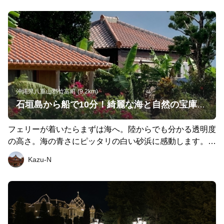
沖縄県八重山郡竹富町 (9.2km)
石垣島から船で10分！綺麗な海と自然の宝庫で走る至福のひと時
フェリーが着いたらまずは海へ。陸からでも分かる透明度
の高さ。海の青さにピッタリの白い砂浜に感動します。そ
のまま自然に囲まれた海沿いの道を走り星砂で有名な海岸
Kazu-N
へ。自然がそのまま残り、昔ながらの沖縄独特の原風景が
残る集落は道も白い砂で覆われます。 御嶽巡りもしまし
たが、地域の方々が大事にする無闇に立ち入らない神聖な
場所のため入り口までで。