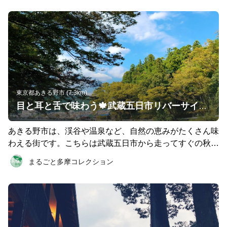
東京都あきる野市 (7.3km)
目と耳と舌で味わう🍁武蔵五日市リバーサイドRuntrip 〜まるごと多摩コレクション
あきる野市は、渓谷や温泉など、自然の恵みがたくさん味
わえる街です。こちらは武蔵五日市から走ってすぐの秋川
渓谷とその周辺にあるおすすめスポットをまとめたコース
まるごと多摩コレクション
です。 1つめのチェックポイント「阿伎留（あきる）神
社」 駅から1kmの場所にある神社。ここでお参りをし
て、先へ進んでいきましょう。 2つめのチェックポイント
「秋川渓谷」 あぜ道を進むと見えてくるのは、このエリ
アの代名詞とも言える「秋川渓谷」。鮎などの川魚や、そ