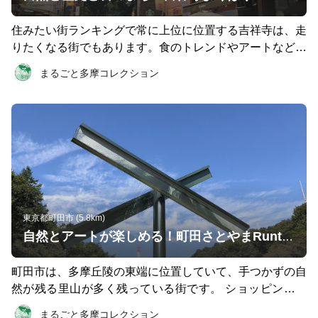
う。 昭島駅でゴールした後は、モリタウンで食事やお買
い物を楽しみましょう。モリパークアウトドアヴィレッジ
住みたい街ランキングで常に上位に位置する吉祥寺は、走
には、トレランシューズやザックを売っているブランドも
りたくなる街でもあります。食のトレンドやアートなど、
入っているので、トレイルランニングをやっている人や、
様々な文化が交錯する街・吉祥寺で、走って訪れてほしい
まるごと多摩コレクション
興味のある人はぜひ立ち寄ってみてください。 ※台風の
場所をまとめたコースです。 1つめのチェックポイント
影響で危険な箇所が発生している可能性があります。通行
「ハモニカ横丁」 JR吉祥寺駅北口のコインロッカーに荷
の際には細心の注意を払い、無理をしないようにしてくだ
物を預け、ハモニカ横丁をすり抜けてダイヤ街へ。ハモニ
さい。
カ横丁は第二次世界大戦後の闇市にルーツがあり、現在も
小さなお店が混在している、駅前ながらにしてディープな
スポットになっています。 2つめのチェックポイント「成
蹊大学」 大正通りに出たら、まっすぐ成蹊大学を目指し
て進みます。成蹊大学は創立100年を超える吉祥寺のまち
に根付いた大学で、その正門には美しいケヤキ並木があり
東京都町田市 (5.8km)
ます。ドラマのロケ地にもよく使われるキャンパスの中で
自然とアートが楽しめる！町田さとやまRuntrip ~まるごと多摩コレクション~
も、建築家の坂茂氏によって設計された図書館は特に目を
ひく建物です。 3つめのチェックポイント「たいやき そ
町田市は、多摩丘陵の東端に位置していて、手つかずの自
ら」 成蹊大学を出たら中道通りを目指します。中道公園
然が残る里山が多く残っている街です。 ショッピングタ
の角を曲がったら、そこにはたい焼き屋さんが。冬は焼き
ウンのイメージが強いですが、駅からちょっと足をのばせ
まるごと多摩コレクション