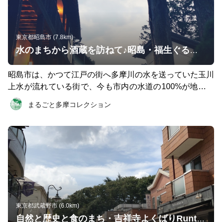
れらを求めて水鳥も多く集まる清流です。佳月橋がおすす
めのフォトスポット！ 3つめのチェックポイント「松村精
肉店」 地元のお肉屋さんで、メンチカツやコロッケを頂
くことができます。自動販売機もあるので、飲み物を持っ
東京都昭島市 (7.8km)
て行かなくても大丈夫！ 4つめのチェックポイント「黒茶
水のまちから酒蔵を訪ねて♪昭島・福生ぐるりRuntrip ～まるごと多摩コレクション～
屋」 秋川渓谷を眺めながら食事やスイーツが楽しめる古
民家カフェです。 120円で甘い”おやき”が楽しめる「おや
昭島市は、かつて江戸の街へ多摩川の水を送っていた玉川
き屋 竹庵」で一休みするのがおすすめです。 5つめのチ
上水が流れている街で、今も市内の水道の100%が地下水
ェックポイント「広徳寺」 秋川渓谷を見下ろすように建
を利用している水の街です。 水が豊かな街は、食も豊
まるごと多摩コレクション
つ「広徳寺」は、境内に大きなイチョウの木が立っていま
か。 そんな昭島市のお隣・福生市にある酒蔵を訪ねるコ
す。紅葉の時期がおすすめです。門のそばにある登り坂は
ースです。 1つめのチェックポイント「石川酒造」 国の
小峰公園へ続いているので、トレイル気分を味わいたい人
有形文化財に登録された建造物が立ち並ぶ、歴史ある酒蔵
はそちらへ足をのばしてみましょう。 秋川沿いの道には
さんです。日本酒「多満自慢」と、地ビール「多摩の恵」
河原へ降りられる場所がいくつかあるので、河原へ降りて
を作っています。とても風情のあるところで、走ったあと
みるとまた違った景色が楽しめます。降りられる場所を見
にビールが飲みたくなること間違いなし！ 資料館や、事
つけたら、足を止めて川の流れと自然の音を、全身で感じ
前申し込み制の酒蔵見学ツアーもあります。 2つめのチェ
てみてはいかがでしょうか。 ※台風の影響で危険な箇所
ックポイント「拝島大師」 お正月のだるま市で有名な拝
が発生している可能性があります。通行の際には細心の注
島大師は、東京だるまが買えることで有名です。五重の塔
東京都武蔵野市 (6.0km)
意を払い、無理をしないようにしてください。
も建てられている立派なお寺で、お参りをしていきましょ
自然と歴史と食のまち・吉祥寺よくばりRuntrip ～まるごと多摩コレクション～