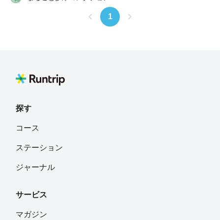
いも、夏はかき氷もやっている、吉祥寺の隠れた名店「た
ば、そこにはちょっとしたトレラン気分を味わえる道が広
いやき そら」です。スイーツ好きなら要チェック！走っ
がっています。 1つめのチェックポイントは「かしの木山
1
ている途中の栄養補給にもオススメです。 4つめのチェッ
自然公園」 鎌倉古道も通っているこの公園は、野鳥の鳴
クポイント「井の頭公園と黒門」 たい焼き屋さんの次
き声がよく聞こえる、緑豊かな公園です。公園の管理には
は、吉祥寺の代名詞とも言える井の頭公園を目指します。
地域住民も関わっている公園で、自然観察会も開催されて
玉川上水の脇を進んでいくと見えてくるのは黒い鳥居。
います。公園の中を走っていると、丹沢の山々や町田の街
「黒門」と呼ばれ、昔の人々は甲州街道からこの道を通っ
並みが見える場所もあり、気持ちの良いコースです。 2つ
て井の頭公園の弁財天へお参りしていました。現在は井の
めのチェックポイントは「芹ヶ谷公園」 こちらも緑豊か
頭池の北側が吉祥寺のメインエリアですが、その昔は池の
な公園で、敷地内には池や小川、そしてアートが点在して
南側が栄えていたそうです。 弁財天様にお参りしたあと
探す
います。虹と水の広場にあるのは「彫刻噴水・シーソ
は、公園の中をグルッと走って吉祥寺駅を目指します。公
ー」。時間によって定期的に支柱の噴水から水が流れ、水
コース
園の中にも様々なお店がありますが、おすすめは「ブルー
の重みでシーソーが動くように設計されているそうです。
スカイコーヒー」。美味しいドリンクと、ハンドメイドの
敷地内には町田市立国際版画美術館があり、春には「まち
ステーション
スリーブがおしゃれなお店です。 走り終わったあとは、
ださくらまつり」、秋には流鏑馬などが披露される「町田
公園近くのお店やハモニカ横丁でお腹を満たせば、ココロ
ジャーナル
時代祭り」が開催される公園でもあります。園内には他に
もカラダも充実したRuntripになることでしょう。 ※台風
もアートが点在しているので、探しながら走ってみましょ
の影響で危険な箇所が発生している可能性があります。通
う。 ゴールしたあとは、LIBRARY & HOSTEL BUSOAN
サービス
行の際には細心の注意を払い、無理をしないようにしてく
で、ほっと一息。ブレイクタイムを楽しみましょう。 ※
ださい。
マガジン
台風の影響で危険な箇所が発生している可能性がありま