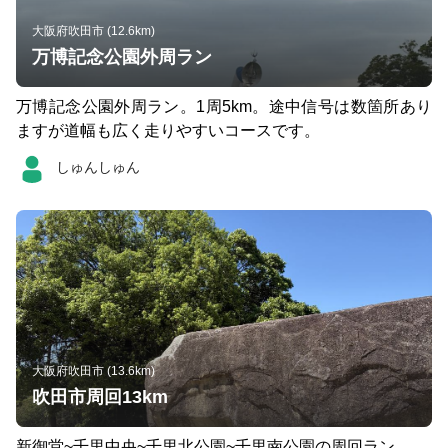
大阪府吹田市 (12.6km)
万博記念公園外周ラン
万博記念公園外周ラン。1周5km。途中信号は数箇所あり
ますが道幅も広く走りやすいコースです。
しゅんしゅん
大阪府吹田市 (13.6km)
吹田市周回13km
新御堂~千里中央~千里北公園~千里南公園の周回ラン