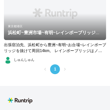
東京都港区
浜松町~豊洲市場~有明~レインボーブリッジ周回
出張宿泊先、浜松町から豊洲~有明~お台場~レインボーブ
リッジを抜けて周回14km。 レインボーブリッジはノース
ルート通りましたが対向車の風圧と橋の高さ正直怖いで
しゅんしゅん
す。お台場方面からはサウスルートおすすめします。
1