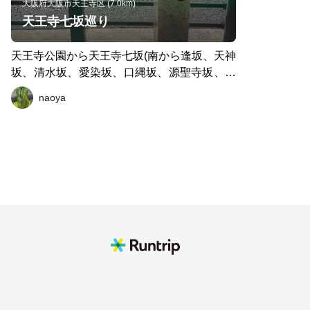
大阪府大阪市天王寺区 (7.0km)
天王寺七坂巡り
天王寺公園から天王寺七坂(南から逢坂、天神
坂、清水坂、愛染坂、口縄坂、源聖寺坂、真
言坂)を巡るコース。往復で各坂上り下り両方
naoya
を楽しめます。また坂によっては石段になっ
ています。 長くない区間なので、お近くを走
られたついでにコースに組み込まれては如何
でしょうか。