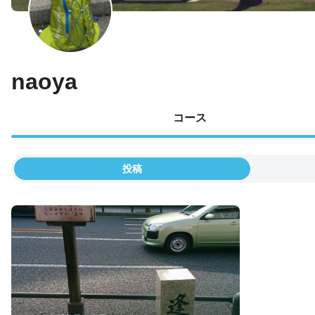
naoya
コース
投稿