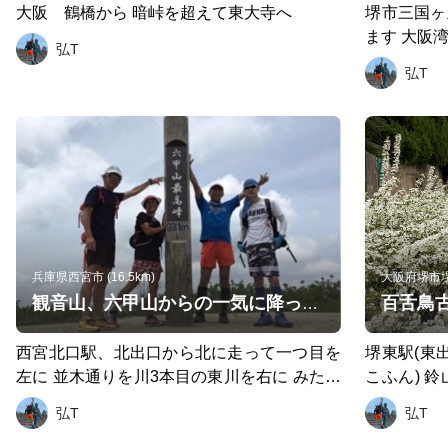
大阪 鶴橋から 暗峠を超えて東大寺へ
堺市三国ヶ
ます 大阪湾側には埋立地を大きな橋でわたれ
弘T
ます 木津
弘T
本松大橋 
渡船で渡り 
倍野区の天
１０分 
皇陵を見な
とおもいま
兵庫県西宮市 (16.5km)
大阪府堺市堺区
百舌鳥
観音山、六甲山からの一気に降って有馬温泉
西宮北口駅、北出口から北に走って一つ目を
堺東駅(東出
左に 並木通りを川3本目の東川を右に みたら
こふん) 鈴
し通り北に登って行きます 川が見えなくなっ
鳥耳原北陵
弘T
弘T
た５差路を 甲山大師道（北向きに一方通行)
永山古墳(な