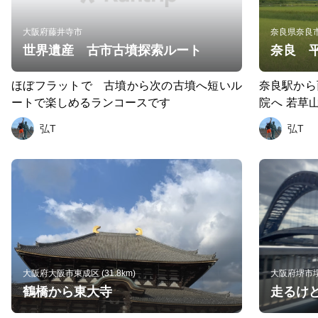
大阪府藤井寺市
奈良県奈良市 (
世界遺産 古市古墳探索ルート
奈良 
ほぼフラットで 古墳から次の古墳へ短いル
奈良駅から
ートで楽しめるランコースです
院へ 若草
南を西へ奈
弘T
弘T
大阪府大阪市東成区 (31.8km)
大阪府堺市堺区
鶴橋から東大寺
走るけ