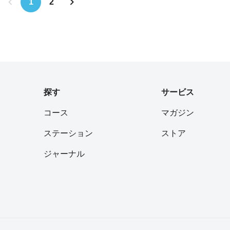
まこふん) こも山塚古墳(こもやまづ
1
2
400m 茶山古墳(ちゃやまこふん) 20
山古墳(だいあんじやまこふん) 150
山古墳(げんえもんやまこふん) 25
墳(つかまわりこふん) 200m 鏡塚古
かこふん) 500m 収塚古墳(おさめ
 160m 長塚古墳(なかつかこふん)
塚古墳(ぜにづかこふん) 800m 旗塚
探す
サービス
かこふん) 150m グワンショウ坊
ショウボウコフン) 500m 孫太夫
コース
マガジン
だゆうやまこふん) 100m 竜佐山
ステーション
ストア
やまこふん) 500m 樋の谷古墳(ひ
) 400m 狐山古墳(きつねやまこ
ジャーナル
0m 七観音古墳(しちかんのんこふん)
 上石津ミサンザイ古墳(かみいしづみ
ん) 1000m いたすけ古墳(いたす
150m 善右衛門山古墳(ぜんえもん
 850m 御廟山古墳(ごびょうやま
500m 正楽寺山古墳(しょうらくじや