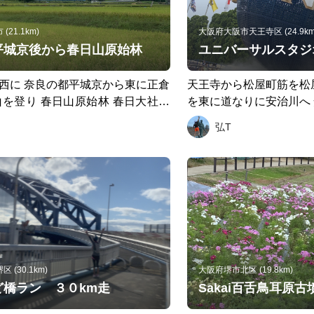
21.1km)
大阪府大阪市天王寺区 (24.9km
平城京後から春日山原始林
西に 奈良の都平城京から東に正倉
天王寺から松屋町筋を松
山を登り 春日山原始林 春日大社の
を東に道なりに安治川へ
良駅までの ２５km弱のコース
上に上がってきたら 東
弘T
ニバーサルシティー駅 
側の天保山渡船へ 天保
や大橋から大正区へ 大
点を北に曲がり 落合下
り 津守から新今宮駅横
ントの通天閣スライダー
です コースには お寺
川の底 ユニバーサル 
い山 大きな橋 IKEYA 星のリゾート 
 (30.1km)
大阪府堺市北区 (19.8km)
ライダー ともりだくさ
ど橋ラン ３０km走
Sakai百舌鳥耳原