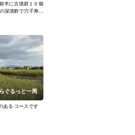
前半に古墳群１０個
所の深清鮓で穴子寿司
小島屋湊芳の堺名産
燈台 ルソン助左衛
国寺 宝珠院 土居川
堺区役所展望台 で仁
１０個見て阪和線百舌
 １時間飲み放題とた
ヶ丘駅ゴール
らぐるっと一周
のある コースです