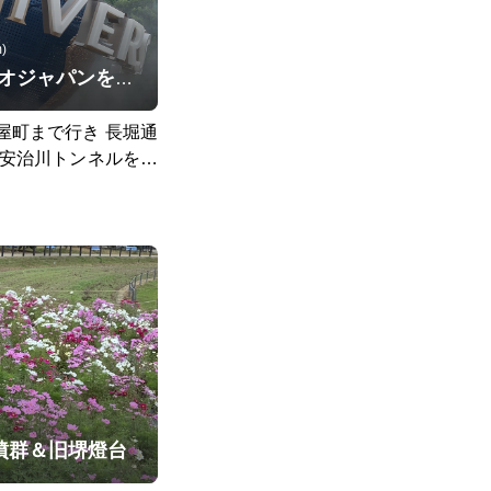
)
ユニバーサルスタジオジャパンをかすめてグルっと２５ｋｍ
屋町まで行き 長堀通
 安治川トンネルを地
へJR安治川口駅 ユ
桜島駅と来て 桜島
山から海岸通をなみは
正区の千本松大橋交差
渡船場から西成区に渡
を抜いて メンイイベ
へ ゴールは天王寺駅
から始まり 繁華街
渡船 関西で一番低
ス
んです
古墳群＆旧堺燈台