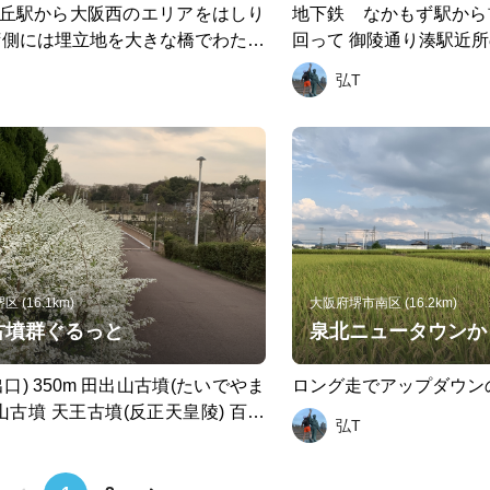
丘駅から大阪西のエリアをはしり
地下鉄 なかもず駅から
回って 御陵通り湊駅近
川大橋 なみはや大橋 千歳橋 千
阪堺線宿院駅近所の本舗
弘T
巨大な橋を渡り橋のないところは
けし餅 を食べて 旧堺
達成感半端ないで🎶♬🎶♬🎶 阿
門像 ザビエル公園 妙
王寺駅から三国ヶ丘駅まで 快速で
公園 銀座商店街 堺市
三国ヶ丘駅の屋上庭園で 仁徳天
徳天皇陵を見て 古墳を
がら打ち上げ めっちゃ気持ちいい
鳥駅でたこ焼き屋さんで
す
こ焼きを堪能して 三国
 (16.1km)
大阪府堺市南区 (16.2km)
古墳群ぐるっと
泉北ニュータウンか
口) 350m 田出山古墳(たいでやま
ロング走でアップダウン
山古墳 天王古墳(反正天皇陵) 百舌
弘T
(もずみみはらきたささぎ) 900m
がやまこふん) 200m 丸保山古墳