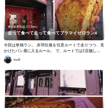
東京都豊島区 (15.8km)
走って食べて走って食べてプラマイゼロラン4
今回は単独ラン。 赤羽往復を任意ルートで走りつつ、見
かけたパン屋に入るルール。 で、ルートでは2店舗しか発
見できず、寂しい(エネルギー切れだったので)スタート&
mo8
ゴール付近のお気に入りなパン屋のエネルギッシュなパン
で〆。 ・Loin Montagne(王子) 白神こだま酵母を使用した
こだわりのパン。タンドリーチキン入りのトーストサンド
ですが、パンの旨味をしっかり味わえます。 ・little far(赤
羽) 自家製プリンを丸ごと包みこんだデザートパン。 どー
やって作ったんだぁな見事なバランスの美味しさ。 ・TO
AST(巣鴨) もちもちで小麦の旨味たっぷりなパンの上に厚
切りベーコンを贅沢に散りばめた食べごたえ十分な一品。