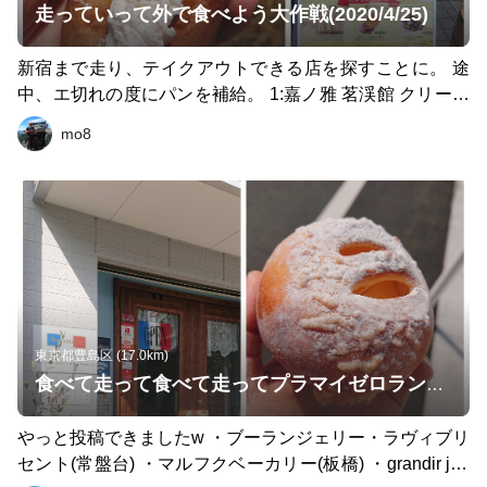
走っていって外で食べよう大作戦(2020/4/25)
新宿まで走り、テイクアウトできる店を探すことに。 途
中、エ切れの度にパンを補給。 1:嘉ノ雅 茗渓館 クリーム
イチゴジャムサンド 2:満 きんぴら塩麹パン メインランチ
mo8
3:馬太郎 馬肉ハンバーグ 4:俺の魚を食ってみろ アジフラ
イ定食カキフライトッピング(ラン友チョイス) 今回は、居
酒屋さんのお弁当。 馬肉専門店の馬肉ハンバーグはあっ
さり旨味で、上品な美味しさ。 アジフライも身が厚くサ
クサク衣、カキフライも小粒ながら超ジューシー。 太陽
のもと、新宿な大都会の公園にて美味しく頂きました。
馬太郎さんの秘密の告知文章も公開します。 コロナに負
けず、乗り気って欲しいものです。
東京都豊島区 (17.0km)
食べて走って食べて走ってプラマイゼロランその6
やっと投稿できましたw ・ブーランジェリー・ラヴィブリ
セント(常盤台) ・マルフクベーカリー(板橋) ・grandir jap