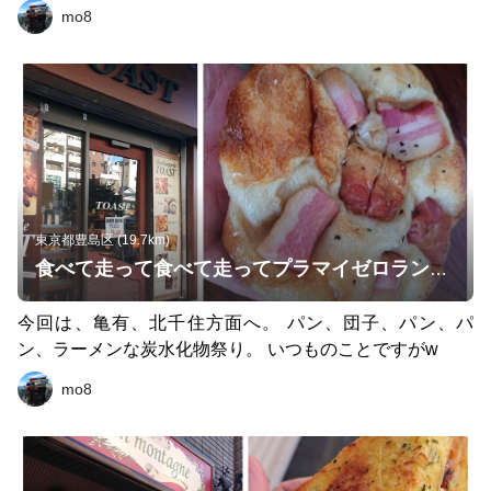
onais(板橋)
mo8
東京都豊島区 (19.7km)
食べて走って食べて走ってプラマイゼロランその5
今回は、亀有、北千住方面へ。 パン、団子、パン、パ
ン、ラーメンな炭水化物祭り。 いつものことですがw
mo8