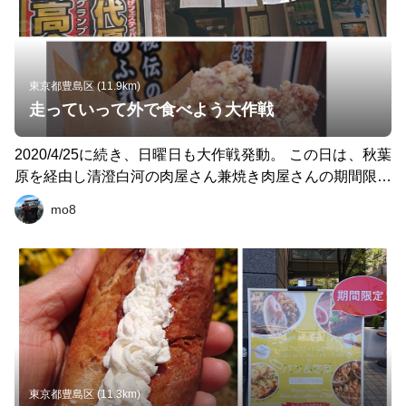
東京都豊島区 (11.9km)
走っていって外で食べよう大作戦
2020/4/25に続き、日曜日も大作戦発動。 この日は、秋葉
原を経由し清澄白河の肉屋さん兼焼き肉屋さんの期間限定
スペシャルお弁当が目当てです。 途中、朝食軽めでスタ
mo8
ートしたため、エネルギー切れを補充しつつの約10km。 f
an runなのでペースは控えめで。 1:いわい屋 岩手地鶏の
からあげ 2:Boulanjeri Django メロンパン 3:田じま 上カル
ビ&上サガリの焼き肉弁当 4:patisserie undeux 清澄ロール
とシュークリーム(お持ち帰り) すべてなっとくの味。
た、食べすぎでしょうかw 帰りは、顔下半分を布でぐるぐ
る巻き状態&サングラスでガラガラの電車で帰りました。
東京都豊島区 (11.3km)