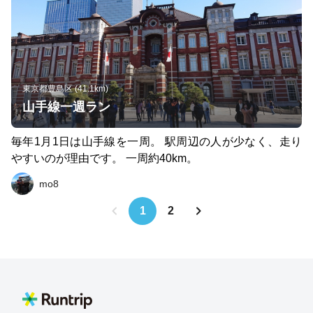
その後のランニングに影響しない大きさと内容と相手にい
くらご馳走してのらうかの駆け引きが楽しめますw。 お店
の詳細は省きますので、気になるかたは写真を参考に検索
してください。 尚、〆はなぜかこってりラーメンでしたw
東京都豊島区 (41.1km)
山手線一週ラン
毎年1月1日は山手線を一周。 駅周辺の人が少なく、走り
やすいのが理由です。 一周約40km。
mo8
1
2