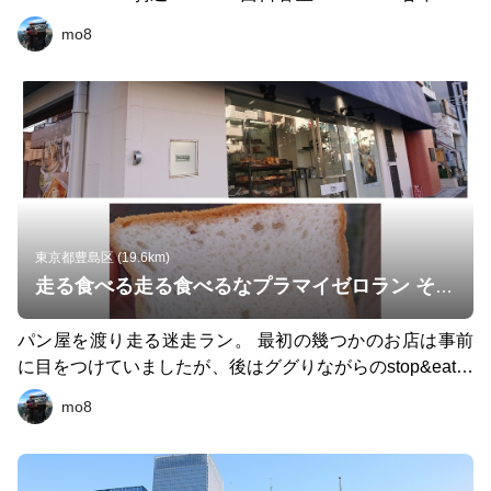
てしまいましたw
野 4:ひぐらしベーカリー 日暮里 5:BAKERY NAO 霜降銀
mo8
座 駒込 一人だと、ランチ抜きでも5個が限界かもw
東京都豊島区 (19.6km)
走る食べる走る食べるなプラマイゼロラン その1
パン屋を渡り走る迷走ラン。 最初の幾つかのお店は事前
に目をつけていましたが、後はググりながらのstop&eat&r
un。 正月明けだからか日曜日だった影響かで目指したお
mo8
店がしまっている事態の連発でコースは迷走気味で申し訳
ありません。 今回のルールは二人で走り、1店舗のパン屋
で一つのパンを一人が選択、もう一方が支払うルール。