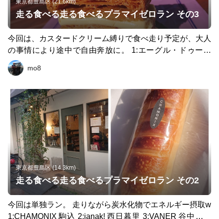
東京都豊島区 (21.6km)
走る食べる走る食べるプラマイゼロラン その3
今回は、カスタードクリーム縛りで食べ走り予定が、大人
の事情により途中で自由奔放に。 1:エーグル・ドゥース
(目白) ここのミルフィーユは、私の知りうる限り、一番美
mo8
味しい。ただでさえ食べにくい系ケーキを、青空の下で頬
張る幸せ。 2:pain de mike(鷺ノ宮) クリームパンより、明
太子たまごパンの美味しさよ。 和風なおかずパンです
ば、パンの質高し。 3:まるみベーグル(練馬区旭丘) めぼし
いパン屋が見つからないままゴールしちゃうのか的危機を
救ってくれたお店。 住宅街にポツンと現れる。 ベーグル
の生地は噛めば噛むほど小麦の旨味が染み出てくる系。今
回の中身は、おぐら&クリームチーズ。 4:とんかつは飲み
物(池袋) 〆は、トンカツのミルフィーユ。 熟成豚カツ、
東京都豊島区 (14.3km)
牛カツ、極厚カツの三段重ね。 20km完走後にこんな物量
走る食べる走る食べるプラマイゼロラン その2
食べられる自分に幸せを感じました。 この日は、二人で
走りました。 とんかつはそれぞれ注文ですがw プラマイ
今回は単独ラン。 走りながら炭水化物でエネルギー摂取w
ゼロぢゃないだろ的な疑惑は、気持ち良い汗と一緒に流し
1:CHAMONIX 駒込 2:ianak! 西日暮里 3:VANER 谷中～上