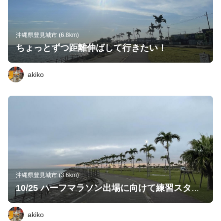
沖縄県豊見城市 (6.8km)
ちょっとずつ距離伸ばして行きたい！
akiko
沖縄県豊見城市 (3.6km)
10/25 ハーフマラソン出場に向けて練習スタート🏃‍♀️
akiko