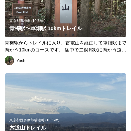
東京都青梅市 (10.7km)
青梅駅〜軍畑駅 10kmトレイル
青梅駅からトレイルに入り、雷電山を経由して軍畑駅まで
向かう10kmのコースです。 途中で二俣尾駅に向かう道も
あるので当日のコンディションによって距離を短くするこ
Yoshi
ともできます。
東京都西多摩郡瑞穂町 (10.5km)
六道山トレイル