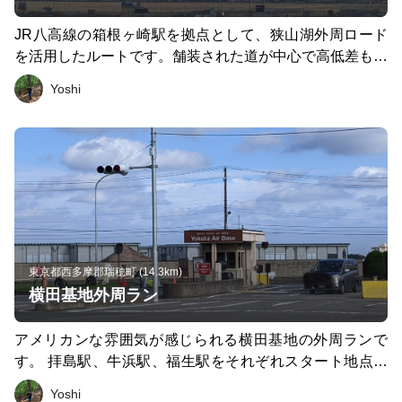
JR八高線の箱根ヶ崎駅を拠点として、狭山湖外周ロード
を活用したルートです。舗装された道が中心で高低差も少
ないので気軽に走れます。 走力に応じて狭山湖まで足を
Yoshi
伸ばせば20kmほどのルートを作ることもできますが、今
回は箱根ヶ崎駅からスタートし途中の御判立で北上するル
ートになっています。
東京都西多摩郡瑞穂町 (14.3km)
横田基地外周ラン
アメリカンな雰囲気が感じられる横田基地の外周ランで
す。 拝島駅、牛浜駅、福生駅をそれぞれスタート地点に
した周回コースの設定も可能です。
Yoshi