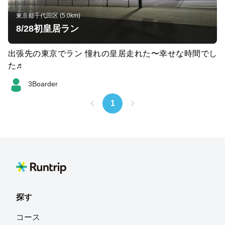
東京都千代田区 (5.0km)
8/28初皇居ラン
出張先の東京でラン 憧れの皇居走れた〜幸せな時間でし
た♬
3Boarder
1
探す
コース