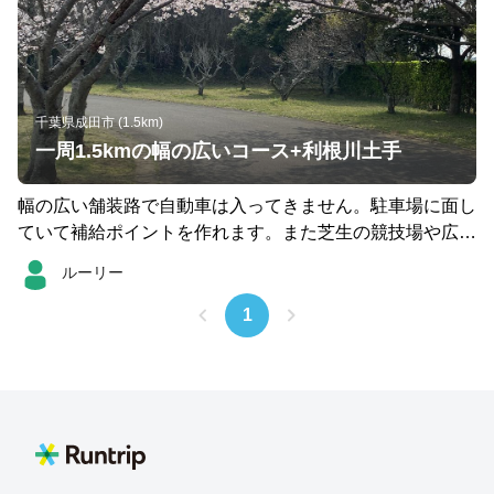
千葉県成田市 (1.5km)
一周1.5kmの幅の広いコース+利根川土手
幅の広い舗装路で自動車は入ってきません。駐車場に面し
ていて補給ポイントを作れます。また芝生の競技場や広場
があり様々なメニューに対応出来ます。 距離を伸ばした
ルーリー
い時は利根川土手迄約1km。土手に出れば 30km以上のコ
ースも可能です。 そして何より平日は人が少ないのでス
1
トレス無しで走れます。