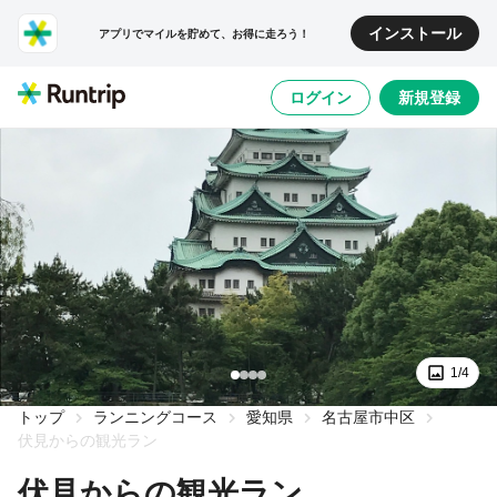
インストール
アプリでマイルを貯めて、お得に走ろう！
ログイン
新規登録
1/4
トップ
ランニングコース
愛知県
名古屋市中区
伏見からの観光ラン
伏見からの観光ラン