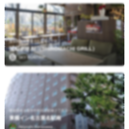
愛知県名古屋市北区名城１丁目２
城町グリル （SHIROMACHI GRILL）
SKY RUNTRIP
愛知県名古屋市中村区名駅南２丁目３−１０
東横イン名古屋名駅南
Akiyoshi Karasawa