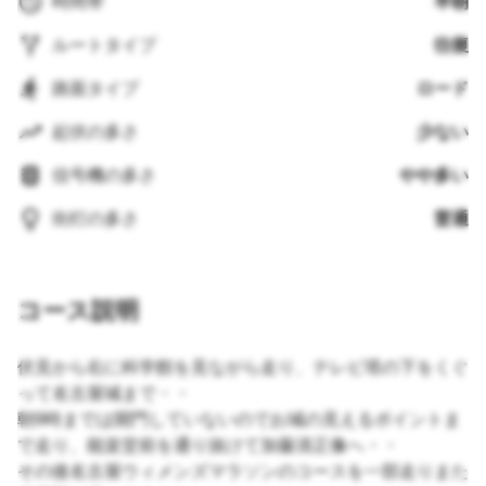
時間帯
早朝
ルートタイプ
往復
路面タイプ
ロード
起伏の多さ
少ない
信号機の多さ
やや多い
街灯の多さ
普通
コース説明
伏見から右に科学館を見ながら走り、テレビ塔の下をくぐ
って名古屋城まで・・
朝9時までは開門していないのでお城の見えるポイントま
で走り、能楽堂前を通り抜けて加藤清正像へ・・
その後名古屋ウィメンズマラソンのコースを一部走りまた