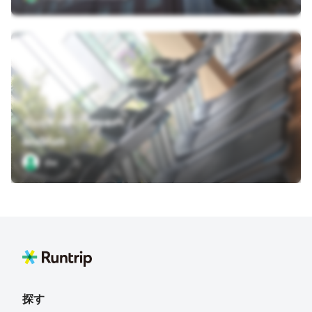
愛知県平池町4丁目60番6号
andrun
dw
探す