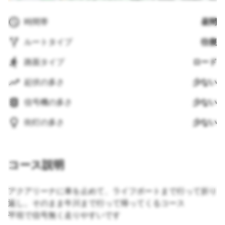
時間帯
昼間
ルートタイプ
往復
路面タイプ
ロード
起伏の多さ
少ない
信号機の多さ
少ない
街灯の多さ
少ない
コース説明
アクアリーナに車を止めて、ライフポートまで行って折り
返し。そのまま牛川まで行って帰ってくるコース
平坦で信号無く走りやすいです