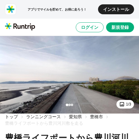
インストール
アプリでマイルを貯めて、お得に走ろう！
ログイン
新規登録
1/3
トップ
ランニングコース
愛知県
豊橋市
豊橋ライフポートから豊川河川敷を走る
豊橋ライフポートから豊川河川