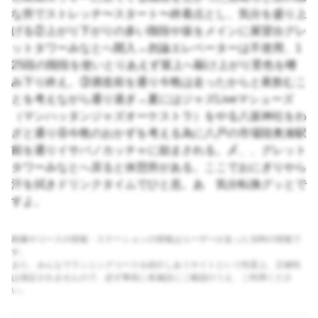
な所でストレッチ〜スタート〜終着点とし、気分を盛り上
げる②上がり下がりの多い階段や坂をメインに展望台グレ
ットタワーみなとへ開入→勿論エレベーターは不使用、1
25段の階段を使いとりあえず屋上へ駆け上がり景色を嗜
み下り終え。③酒造前を通り今晩は走ったからと夜飲むこ
とを考えながら通り過ぎ→夏にはジャズLiveマシューズ
（マンハッタンジャズオーケストラ）をやる八坂神社をわ
ざと通り④今晩のおかずを考える為に八戸の市場陸奥湊駅
前を通りイサバノカッチャに励まされる。〆、、グレット
タワーみなとへ戻ると休憩所がある。ここでおにぎりやら
汗を拭きドリンクタイムでひと息。あゝ気分転換グッとで
すよ。
画像やコースの情報・ステーションの情報はユーザーが走った当時の情報で
す。
また、みんなでランニングコースを紹介しあうサイトという性質上、正確性
は保証されませんので、必ず事前に各施設にご確認のうえ、ご利用くださ
い。