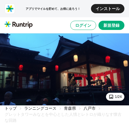
インストール
アプリでマイルを貯めて、お得に走ろう！
ログイン
新規登録
1/24
トップ
ランニングコース
青森県
八戸市
グレットタワーみなとを中心とした人情とレトロが織りなす懐古
な回路