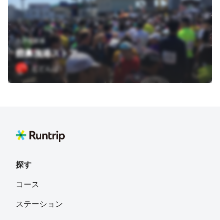
八戸市新湊
館鼻漁港ストア
どどんぱ
探す
コース
ステーション