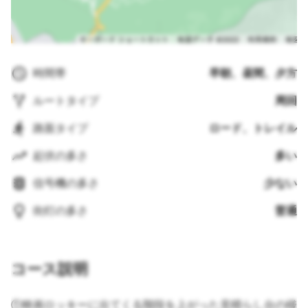
時間帯
早朝、昼間、夕方
ルートタイプ
周回
路面タイプ
ロード、トレイル
起伏の多さ
多い
信号機の多さ
少ない
街灯の多さ
普通
コース説明
①映画ロッキーに出てくる階段を上がった見晴らし台の様