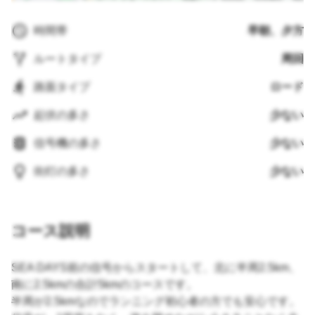
時間帯
早朝、夕方
ルートタイプ
周回
路面タイプ
ロード
起伏の多さ
少ない
信号機の多さ
少ない
街灯の多さ
少ない
コース説明
SEA DAYS前の信号からスタートして、北に半周2.5km、
南に2.5kmの合計5kmのコースです。
半周が2.5kmなのでランニング初心者の方でも安心です。