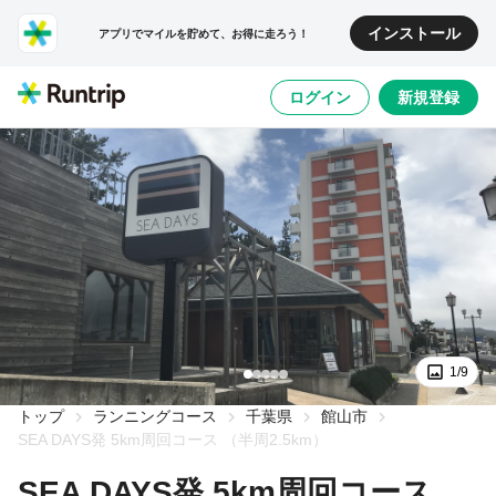
インストール
アプリでマイルを貯めて、お得に走ろう！
ログイン
新規登録
1/9
トップ
ランニングコース
千葉県
館山市
SEA DAYS発 5km周回コース （半周2.5km）
SEA DAYS発 5km周回コース