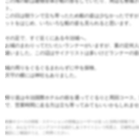
この海の駅は建物全体が船の形をしていたり、周辺も整備さ
ト。
この日は朝ランで立ち寄ったため船の姿は少なかったですが
ットをはじめ、いろいろな船の姿も見られると思います。
その足で、すぐ近くにある今治城へ。
お城のまわりってだいたいランナーがいますが、案の定何人
違いました。この辺はサイクリストは多いけどランナーの姿
城の周りをぐるぐるまわらずに中を探検。
天守の横には神社もありました。
帰り道は今治国際ホテルの前を通ってぐるりと周回コース。
で、営業時間に走る方は立ち寄ってみてもいいかもしれませ
画像やコースの情報・ステーションの情報はユーザーが走った当時の情報です。
また、みんなでランニングコースを紹介しあうサイトという性質上、正確性は保
施設にご確認のうえ、ご利用ください。