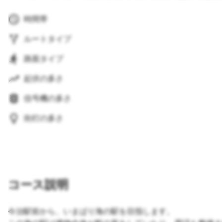
時間帯
ルートタイプ
路面タイプ
起伏の多さ
信号機の多さ
街灯の多さ
コース説明
今治駅前から、いまばり海の駅を目指します。