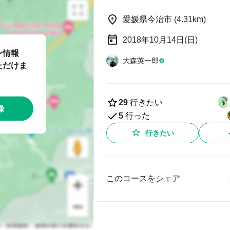
愛媛県今治市 (4.31km)
2018年10月14日(日)
ン情報
大森英一郎
ただけま
29
行きたい
録
5
行った
行きたい
このコースをシェア