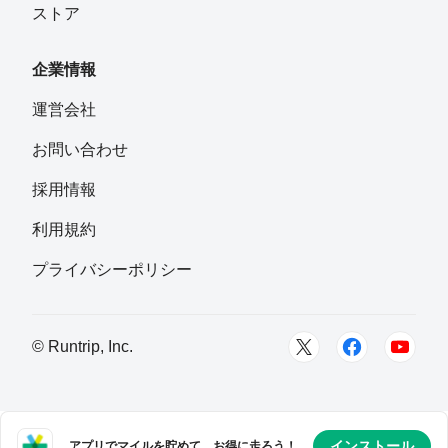
ストア
Akira
フォロー
横浜市
企業情報
みさと
運営会社
フォロー
福岡県の北九州の方
お問い合わせ
Yenchan
採用情報
フォロー
福岡県北九州市
利用規約
jet
プライバシーポリシー
フォロー
福岡県
俊太郎
© Runtrip, Inc.
フォロー
狩野 啓輔
フォロー
インストール
アプリでマイルを貯めて、お得に走ろう！