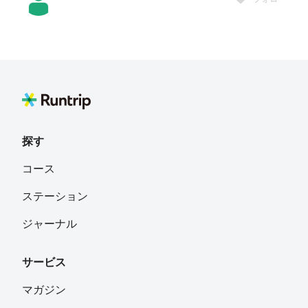
餃子🥟
フォロー
韓国
Nori
フォロー
探す
みい
フォロー
コース
ステーション
Masanori Fujimoto
フォロー
ジャーナル
山口県下松市
サービス
チャーヴァン
フォロー
福岡県
マガジン