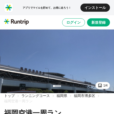
インストール
アプリでマイルを貯めて、お得に走ろう！
ログイン
新規登録
1/4
トップ
ランニングコース
福岡県
福岡市博多区
福岡空港一周ラン
福岡空港一周ラン