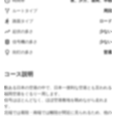
時間帯
夜、夕方、昼間、早朝
ルートタイプ
周回
路面タイプ
ロード
起伏の多さ
少ない
信号機の多さ
少ない
街灯の多さ
普通
コース説明
数ある日本の空港の中で、日本一便利な空港とも言われる
福岡空港をぐるり一周します。
信号はほとんどなく、ほぼ空港敷地を眺めながら走れま
す。
北端では着陸・南端では離陸が間近に見られるため、他の