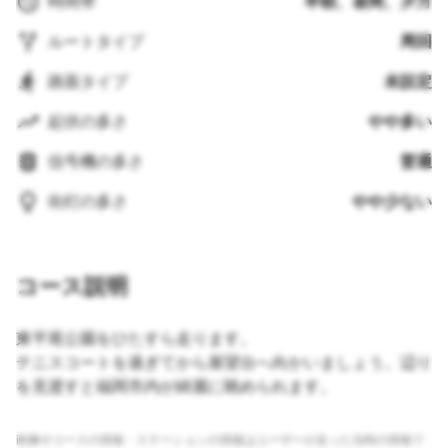
時間帯
早朝、昼間、夕方
ルートタイプ
周回
路面タイプ
未設定
起伏の多さ
やや多い
信号機の多さ
普通
街灯の多さ
やや少ない
コース説明
東平尾公園をひたすら走ります。
テニスコートを過ぎてから展望台へ向かいましょう。辺り
を見渡すと福岡市内が綺麗に眺められます。
画像やコースの情報・ステーションの情報はユーザーが走った当時の情報で