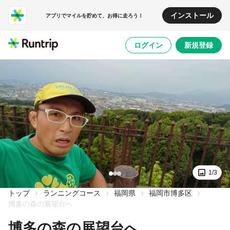
インストール
アプリでマイルを貯めて、お得に走ろう！
ログイン
新規登録
1/3
トップ
ランニングコース
福岡県
福岡市博多区
博多の森の展望台へ
博多の森の展望台へ