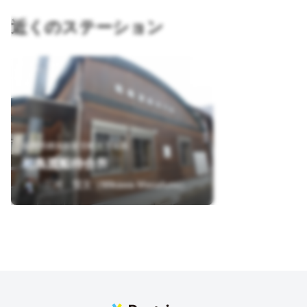
近くのステーション
福岡県糟屋郡新宮町大字相島
相島渡船待合所
三河 賢文（Mikawa Masafumi）