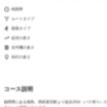
時間帯
ルートタイプ
路面タイプ
起伏の多さ
信号機の多さ
街灯の多さ
コース説明
福岡県にある相島。西鉄新宮駅より徒歩20分（バス有り）の