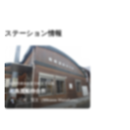
ステーション情報
福岡県糟屋郡新宮町大字相島
相島渡船待合所
三河 賢文（Mikawa Masafumi）