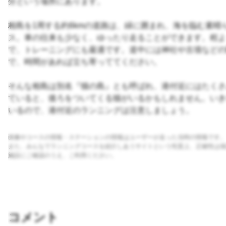
分という場所にあります。
相島を1周する約6kmの道路は、緑に囲まれ、海を臨む素晴
ス。車の往来も少なく、ゆったり走ることができます。程よ
で、トレーニングにも最適です。道中には神社や古墳などの
で、時間があれば立ち寄っててください。
そんな相島は別名『猫の島』とも呼ばれ、港付近にはたくさ
ていると、後ろをついてくる猫がいるかもしれません。いき
いるので、港付近のランニングは注意しましょう。
画像やコースの情報・ステーションの情報はユーザーが走った当時の情報です。
また、みんなでランニングコースを紹介しあうサイトという性質上、正確性は保
施設にご確認のうえ、ご利用ください。
コメント