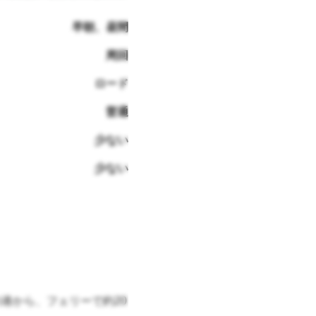
早朝、昼間
周回
ロード
普通
少ない
少ない
港から、フェリーで約20