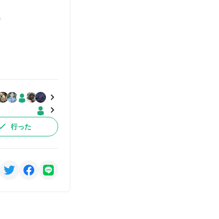
)
）
行った