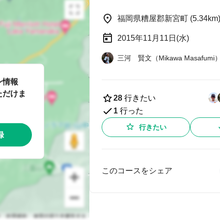
福岡県糟屋郡新宮町 (5.34km
2015年11月11日(水)
三河 賢文（Mikawa Masafumi
ン情報
ただけま
28
行きたい
1
行った
行きたい
録
このコースをシェア