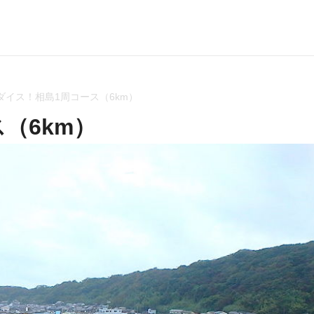
ダイス！相島1周コース（6km）
（6km）