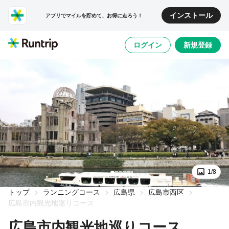
インストール
アプリでマイルを貯めて、お得に走ろう！
ログイン
新規登録
1/8
トップ
ランニングコース
広島県
広島市西区
広島市内観光地巡りコース
広島市内観光地巡りコース