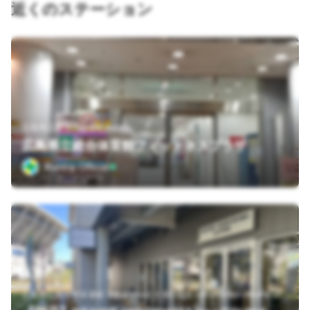
近くのステーション
広島県広島市中区基町4-1 B1
広島県立総合体育館フィットネスプラザ
Runtrip Official
広島県広島市中区基町１５&minus;３ BESIDE HIROSHIMA HiroPa 1F