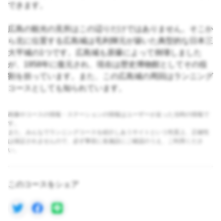
できます。
広島の観光の見所はこの辺りだけではありません。そこか
ら北に位置する広島城は毛利輝元が築いた典型的な日本三
大平城の1つです。広島城も原爆によって倒壊しました
が、1958年に復元され、現在は歴史博物館としてその役
割を担っています。また、この広島城の周回はランニング
コースとしても知られています。
画像やコースの情報・ステーションの情報はユーザーが走った当時の情報で
す。
また、みんなでランニングコースを紹介しあうサイトという性質上、正確性
は保証されませんので、必ず事前に各施設にご確認のうえ、ご利用くださ
い。
このコースをシェア