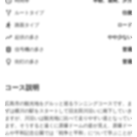
時間帯
早朝、昼間、夕方
ルートタイプ
往復
路面タイプ
ロード
起伏の多さ
やや少ない
信号機の多さ
普通
街灯の多さ
普通
コース説明
広島市の観光地をグルッと巡るランニングコースです。ま
ずは横川の駅をスタートして旧太田川沿いに南下していき
ますが、川沿いは観光地に比べて走りやすい道となってい
ます。そうすると遠くに原爆ドームの姿が見え、原爆ドー
ムや平和記念公園では「戦争と平和」について学ぶことが