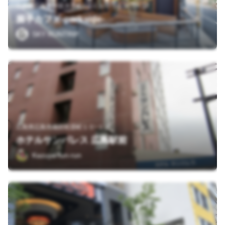
広島県広島市中区大手町1-2-1 おりづるタワー 1F
握手カフェ-parkside-
SKY RUNTRIP
広島県広島市南区松原町１０−１２
ホテルサンパレス 広島駅前
Kazuya-fun-run