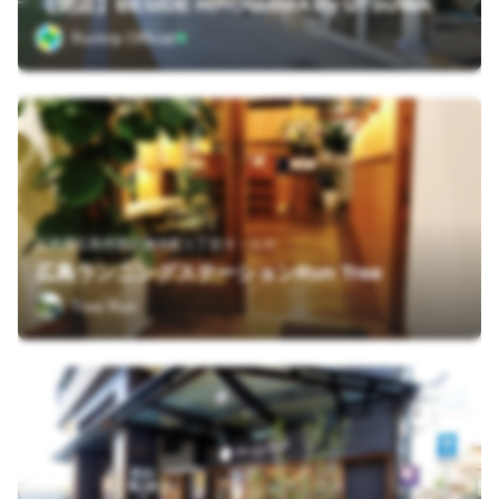
【閉店】BESIDE HIROSHIMA by UTSUWA
Runtrip Official
広島県広島市西区楠木町１丁目９－１０
広島ランニングステーションRun Tree
Tree Run