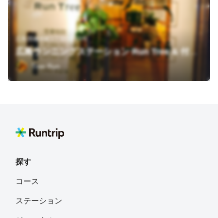
広島県楠木町1丁目9番15号
広島ランニングステーション Run Tree & 付属治療院
Tree Run
探す
コース
ステーション