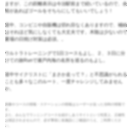
ますが、この距離表示は今治駅前まで続いているので、余
裕があればゴールをそちらにしてもいいでしょう！
道中、コンビニや自販機は切れ目なくありますので、補給
はそれほど気にしなくても大丈夫です。木陰は少ないので
夏場の日焼け対策は必須。。
ウルトラトレーニングで1日コースもよし、２、３日に分
けての旅Runで瀬戸内海の名所を巡るのもよし。
道中サイクリストに「まさか走って？」と不思議がられる
ことも多々なこのルート、一度チャレンジしてみません
か。
画像やコースの情報・ステーションの情報はユーザーが走った当時の情報で
す。
また、みんなでランニングコースを紹介しあうサイトという性質上、正確性
は保証されませんので、必ず事前に各施設にご確認のうえ、ご利用くださ
い。