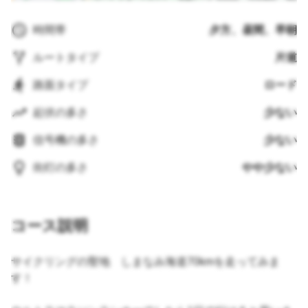
時間帯
夕方、昼間、早朝
ルートタイプ
片道
路面タイプ
ロード
起伏の多さ
少ない
信号機の多さ
少ない
街灯の多さ
やや少ない
コース説明
サイクリングの聖地 しまなみ海道70kmを走ってみま
す！