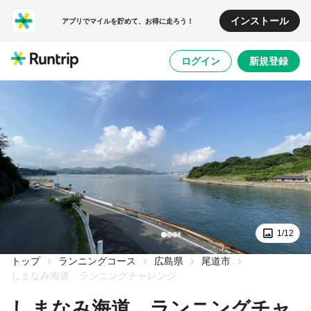
インストール
アプリでマイルを貯めて、お得に走ろう！
ログイン
新規登録
1/12
トップ
ランニングコース
広島県
尾道市
しまなみ海道 ランニングチャレンジ
しまなみ海道 ランニングチャ