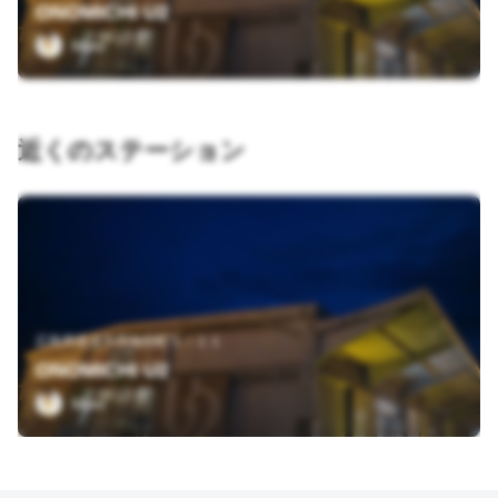
ONOMICHI U2
Mino
近くのステーション
広島県尾道市西御所町５－１１
ONOMICHI U2
Mino