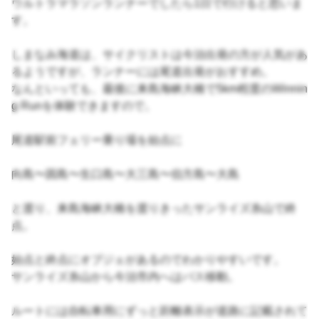
ウルトラマラソンランナーでしたら1日で行けると思いま
す。
しまなみ海道は、サイクリストは今治出発の方が人気があ
るようですが、ランナーには尾道出発がおすすめ。
なんといっても、最後に来島海峡大橋で5km程度のWinnin
g Runを体験できますので。
尾道駅前フェリー乗り場を始点に
向島〜因島〜生口島〜大三島〜伯方島〜大島
と渡り、来島海峡大橋を渡りきったサンライズ糸山で終
点。
始点と終点にオブジェがあるのでわかりやすいです。
サンライズ糸山から今治市内へはバス移動。
ルートには自転車用にずっと距離表示が道路に記載されて