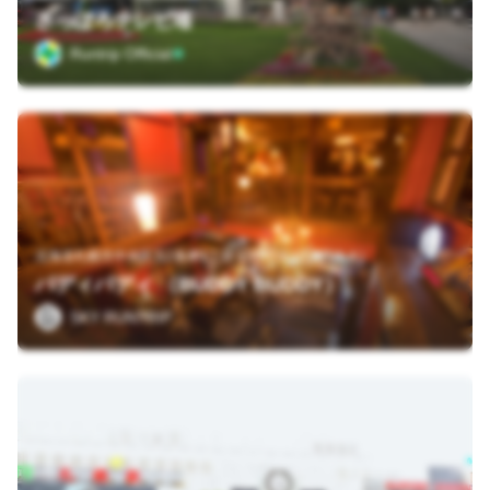
さっぽろテレビ塔
Runtrip Official
北海道札幌市中央区北2条東1丁目 石狩街道沿い(西向き)
バディバディ （BUDDY BUDDY）
SKY RUNTRIP