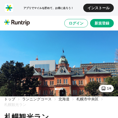
インストール
アプリでマイルを貯めて、お得に走ろう！
ログイン
新規登録
1/4
トップ
ランニングコース
北海道
札幌市中央区
札幌観光ラン
札幌観光ラン