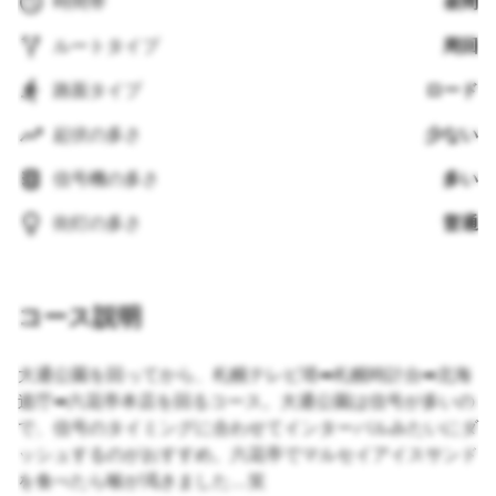
時間帯
昼間
ルートタイプ
周回
路面タイプ
ロード
起伏の多さ
少ない
信号機の多さ
多い
街灯の多さ
普通
コース説明
大通公園を回ってから、札幌テレビ塔➡︎札幌時計台➡︎北海
道庁➡︎六花亭本店を回るコース。大通公園は信号が多いの
で、信号のタイミングに合わせてインターバルみたいにダ
ッシュするのがおすすめ。六花亭でマルセイアイスサンド
を食べたら喉が渇きました…笑