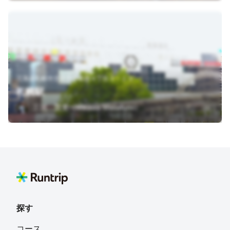
北海道札幌市北区北６条西４丁目２－１３
札幌駅
三河 賢文（Mikawa Masafumi）
探す
コース