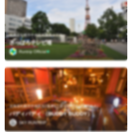
北海道札幌市中央区大通西３丁目
さっぽろテレビ塔
Runtrip Official
北海道札幌市中央区北2条東1丁目 石狩街道沿い(西向き)
バディバディ （BUDDY BUDDY）
SKY RUNTRIP