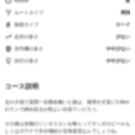
時間帯
夜
ルートタイプ
周回
路面タイプ
ロード
起伏の多さ
少ない
信号機の多さ
やや少ない
街灯の多さ
やや少ない
コース説明
北の大地で昼間一生懸命働いた後は、無理せず楽に5-6km
のランで締め括るが程よい出張ランだろう。
その後は名物のジンギスカンを喰らってサッポロビールも
しくはガラナで水分補給が北海道流なんでしょうね。