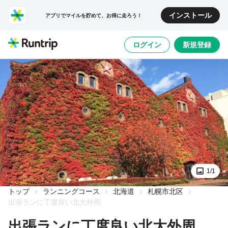
インストール
アプリでマイルを貯めて、お得に走ろう！
ログイン
新規登録
1/1
トップ
ランニングコース
北海道
札幌市北区
出張ランに丁度良い北大外周
出張ランに丁度良い北大外周