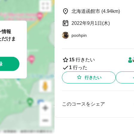
北海道函館市 (4.94km)
2022年9月1日(木)
ン情報
poohpin
ただけま
15
行きたい
録
1
行った
行きたい
このコースをシェア