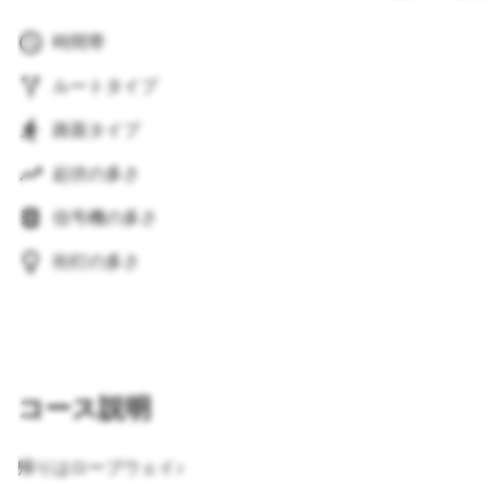
時間帯
ルートタイプ
路面タイプ
起伏の多さ
信号機の多さ
街灯の多さ
コース説明
帰りはローブウェイ♪