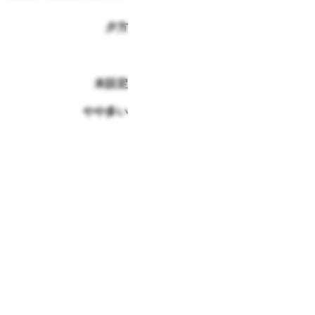
夕方
未設定
やや多い