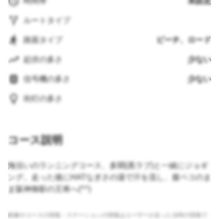
時間帯
未設定
ルートタイプ
路面タイプ
ビーチ、ロード
起伏の多さ
少ない
信号機の多さ
少ない
街灯の多さ
コース説明
海沿いのランニングコース、多聞(黒ラブ)と一緒にジョギ
ング。走った後にHATなぎさの湯で汗を流し、腹ペコのま
ま阪神御影の王将へ(^^)
画像やコースの情報・ステーションの情報はユーザーが走った当時の情報で