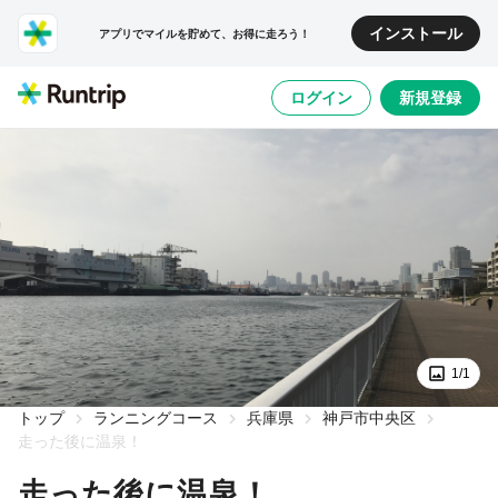
インストール
アプリでマイルを貯めて、お得に走ろう！
ログイン
新規登録
1/1
トップ
ランニングコース
兵庫県
神戸市中央区
走った後に温泉！
走った後に温泉！