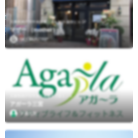
兵庫県神戸市中央区磯上通8-1-16 越智ビル 1F
マザー （mother）
SKY RUNTRIP
兵庫県神戸市中央区旭通４丁目１－４
アガーラ三宮
芋瀬元気