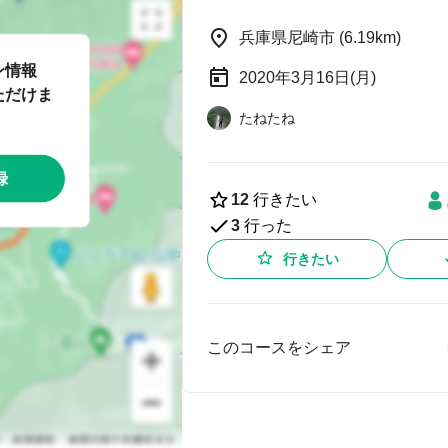
兵庫県尼崎市 (6.19km)
ン情報
2020年3月16日(月)
ただけま
たねたね
録
12
行きたい
3
行った
行きたい
このコースをシェア