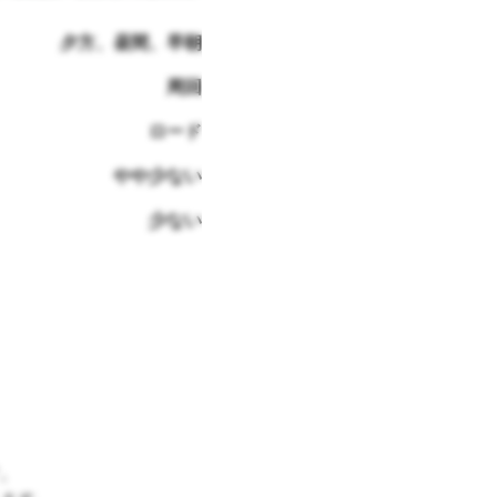
夕方、昼間、早朝
周回
ロード
やや少ない
少ない
。