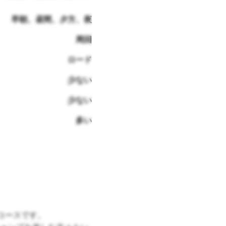
早朝、昼間、夕方、夜
周回
ロード
少ない
少ない
多い
コースです。