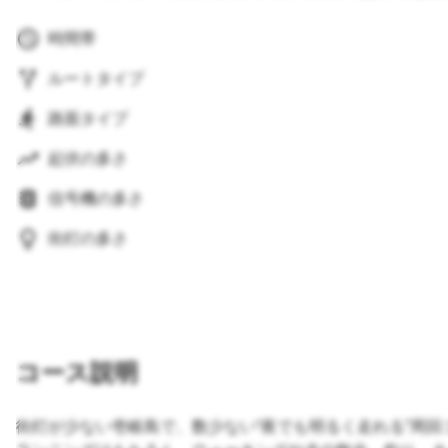
時間帯
ルートタイプ
路面タイプ
起伏の多さ
信号機の多さ
街灯の多さ
コース説明
街灯が少ない壱岐島で、数少ない“夜でも明るく走れる”周回