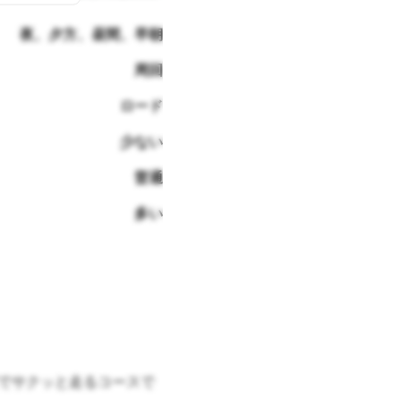
夜、夕方、昼間、早朝
周回
ロード
少ない
普通
多い
度でサクッと走るコースで