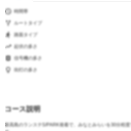
時間帯
ルートタイプ
路面タイプ
起伏の多さ
信号機の多さ
街灯の多さ
コース説明
新高島のランステS/PARK発着で、みなとみらいを30分程