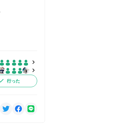
)
行った