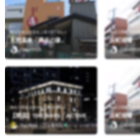
横浜市保土ケ谷区上星川3丁目1-1
神奈川県横浜市神
天然温泉「満点の湯」
反町浴場
CHOPPER
CHOPPE
神奈川県横浜市中区日本大通３４
神奈川県横浜市神
反町浴場
【閉店】THE BAYS「ACTIVE STYLE CLUB」
Yuji Akita（アッキー）
CHOPPE