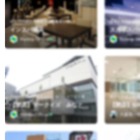
神奈川県横浜市神奈川区山内町１５−２
神奈川県横浜市西
インスパ横浜
スカイスパY
Runtrip Official
Runtrip Off
神
奈川県横浜市西区みなとみらい３丁目５番１号
神奈川県横浜市西
【閉店】S/
【閉店】マークイズ みなとみらい スポーツオーソリティ店
Runtrip Official
大森英一