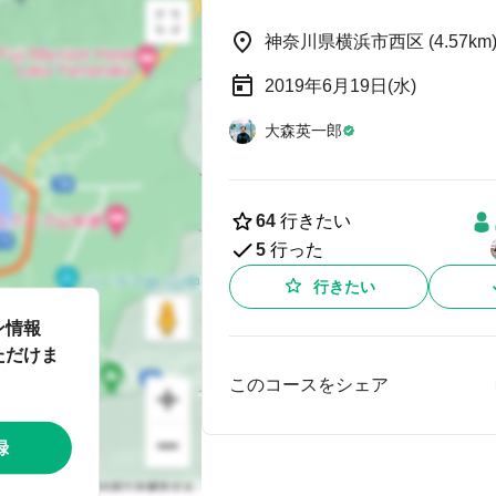
神奈川県横浜市西区 (4.57km
2019年6月19日(水)
大森英一郎
64
行きたい
5
行った
行きたい
ン情報
ただけま
このコースをシェア
録