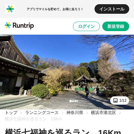
インストール
アプリでマイルを貯めて、お得に走ろう！
ログイン
新規登録
1/12
トップ
ランニングコース
神奈川県
横浜市港北区
横浜七福神を巡るラン 16Km
横浜七福神を巡るラン 16Km