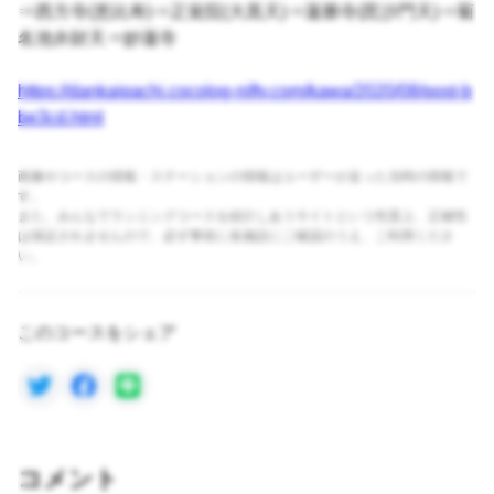
⇒西方寺(恵比寿)⇒正覚院(大黒天)⇒蓮勝寺(毘沙門天)⇒菊
名池弁財天⇒妙蓮寺
https://dankaipachi.cocolog-nifty.com/kawa/2020/08/post-b
be3cd.html
画像やコースの情報・ステーションの情報はユーザーが走った当時の情報で
す。
また、みんなでランニングコースを紹介しあうサイトという性質上、正確性
は保証されませんので、必ず事前に各施設にご確認のうえ、ご利用くださ
い。
このコースをシェア
コメント