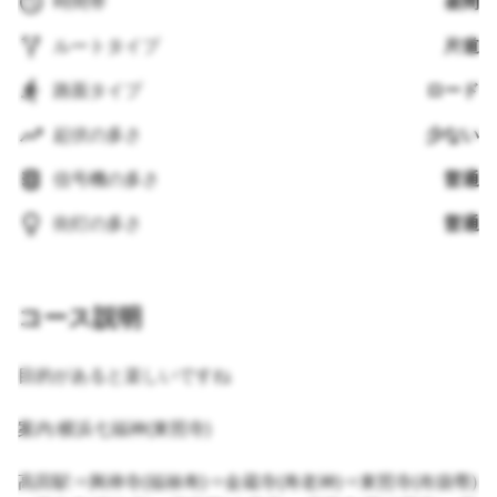
時間帯
昼間
ルートタイプ
片道
路面タイプ
ロード
起伏の多さ
少ない
信号機の多さ
普通
街灯の多さ
普通
コース説明
目的があると楽しいですね
案内:横浜七福神(東照寺)
高田駅⇒興禅寺(福禄寿)⇒金蔵寺(寿老神)⇒東照寺(布袋尊)