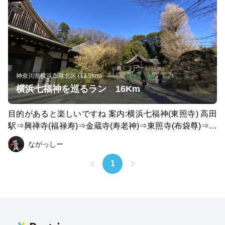
神奈川県横浜市港北区 (13.9km)
横浜七福神を巡るラン 16Km
目的があると楽しいですね 案内:横浜七福神(東照寺) 高田
駅⇒興禅寺(福禄寿)⇒金蔵寺(寿老神)⇒東照寺(布袋尊)⇒西
方寺(恵比寿)⇒正覚院(大黒天)⇒蓮勝寺(毘沙門天)⇒菊名池
ながっしー
弁財天⇒妙蓮寺 https://dankaipachi.cocolog-nifty.com/kaw
a/2020/08/post-bbe3cd.html
1