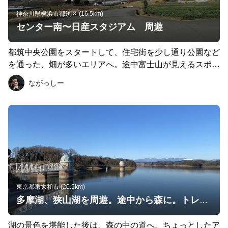
神奈川県横浜市都筑区 (16.5km)
センター南〜日産スタジアム 周遊
都筑中央公園をスタートして、住宅街を少し通り公園など
を通った、畑が多いエリアへ。途中富士山が見えるスポッ
トが何度かあり、気持ちいいです。行きは下りが多く、帰
ながっしー
りは登りに。 日産スタジアムへのコースは色々あるので
気分によって変えてます。
東京都東大和市 (20.9km)
多摩湖、狭山湖を周遊。途中から森に。トレイル要素もあり
湖の景色を堪能した後は、森の中の道へ。ちょっとしたア