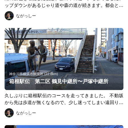
ップダウンがあるじゃり道や森の道が続きます。都会と離
れた自然の中で気持ちもリフレッシュ出来ました。
ながっしー
神奈川県横浜市鶴見区 (22.8km)
箱根駅伝 第二区 鶴見中継所〜戸塚中継所
久しぶりに箱根駅伝のコースを走ってきました。 不動坂
から先は歩道が無くなるので、少し迷ってしまい遠回りし
ましたので、最後は箱根駅伝のコースから少し外れてま
ながっしー
す。大体23Km位でした。