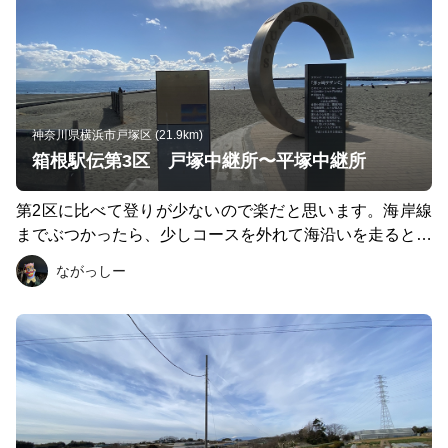
神奈川県横浜市戸塚区 (21.9km)
箱根駅伝第3区 戸塚中継所〜平塚中継所
第2区に比べて登りが少ないので楽だと思います。海岸線
までぶつかったら、少しコースを外れて海沿いを走ると最
高に気持ち良いですよ(^^) 最後平塚中継所は、最寄り駅が
ながっしー
大磯だと思いますが、そこまで徒歩で15分くらいかと。