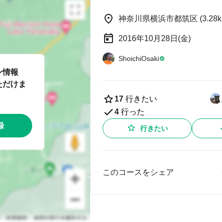
神奈川県横浜市都筑区 (3.28k
2016年10月28日(金)
ShoichiOsaki
ン情報
ただけま
17
行きたい
4
行った
録
行きたい
このコースをシェア