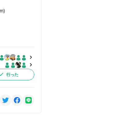
m)
行った