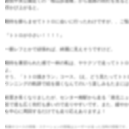
都筑中央公園近くの「桜山歩道橋」から道路の街灯を見ると
浮かび上がると。
期待を膨らませてトトロに会いに行ったわけですが、、ご覧の
『トトロが小さい！！！！』
一眼レフとかで頑張れば、綺麗に見えそうですけど。
期待を裏切られた感で一杯の私は、ヤケクソで走ってトトロ
よ。
そう、「トトロ描きラン」コース。 (え、どう見たってトト
ランニングの軌跡で絵を描くなんてのいう楽しみもたまには
前置き長くなりましたが、センター南駅から走る「港北ニュ
並で道も広く街灯も多いので走りやすいです。また、緩やか
を中心に周回するだけでも走り応えありますよ！
画像やコースの情報・ステーションの情報はユーザーが走った当時の情報です。