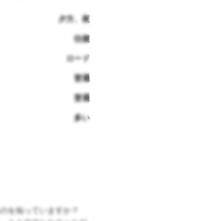
夕方、夜
往復
ロード
普通
普通
多い
のを知っていますか？